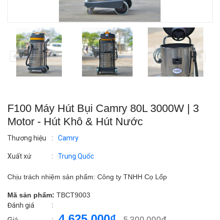
F100 Máy Hút Bụi Camry 80L 3000W | 3
Motor - Hút Khô & Hút Nước
Thương hiệu
:
Camry
Xuất xứ
:
Trung Quốc
Chịu trách nhiệm sản phẩm: Công ty TNHH Cọ Lốp
Mã sản phẩm:
TBCT9003
:
Đánh giá
4.625.000₫
5.300.000₫
Giá
: