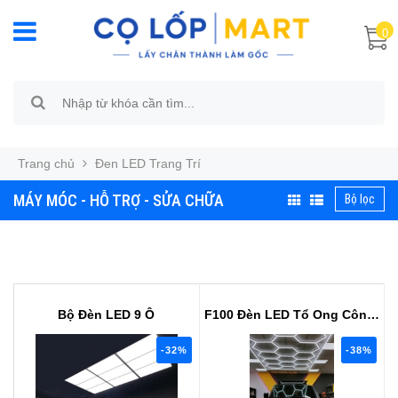
0
Trang chủ
Đen LED Trang Trí
MÁY MÓC - HỖ TRỢ - SỬA CHỮA
Bộ lọc
Bộ Đèn LED 9 Ô
F100 Đèn LED Tổ Ong Công Suất Lớ...
-32%
-38%