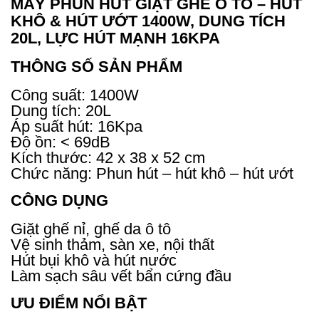
MÁY PHUN HÚT GIẶT GHẾ Ô TÔ – HÚT
KHÔ & HÚT ƯỚT 1400W, DUNG TÍCH
20L, LỰC HÚT MẠNH 16KPA
THÔNG SỐ SẢN PHẨM
Công suất: 1400W
Dung tích: 20L
Áp suất hút: 16Kpa
Độ ồn: < 69dB
Kích thước: 42 x 38 x 52 cm
Chức năng: Phun hút – hút khô – hút ướt
CÔNG DỤNG
Giặt ghế nỉ, ghế da ô tô
Vệ sinh thảm, sàn xe, nội thất
Hút bụi khô và hút nước
Làm sạch sâu vết bẩn cứng đầu
ƯU ĐIỂM NỔI BẬT