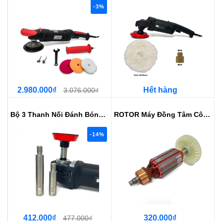
-3%
2.980.000₫
Hết hàng
3.076.000₫
Bộ 3 Thanh Nối Đánh Bóng M14
ROTOR Máy Đồng Tâm Công Suất Lớn...
-14%
412.000₫
320.000₫
477.000₫