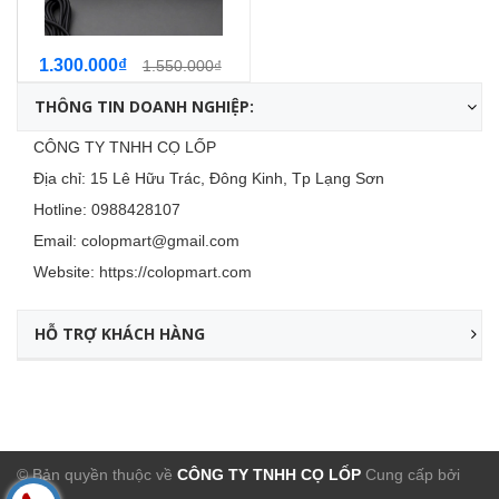
1.300.000₫
1.550.000₫
THÔNG TIN DOANH NGHIỆP:
CÔNG TY TNHH CỌ LỐP
Địa chỉ: 15 Lê Hữu Trác, Đông Kinh, Tp Lạng Sơn
Hotline:
0988428107
Email:
colopmart@gmail.com
Website:
https://colopmart.com
HỖ TRỢ KHÁCH HÀNG
© Bản quyền thuộc về
CÔNG TY TNHH CỌ LỐP
Cung cấp bởi