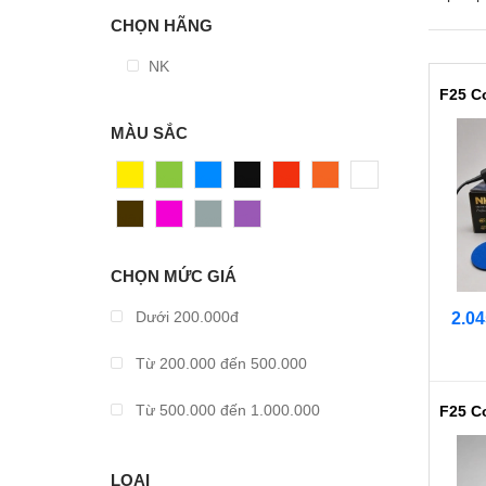
CHỌN HÃNG
NK
MÀU SẮC
Vàng
Xanh
Xanh
Đen
Đỏ
Cam
Trắng
Dương
Nâu
Hồng
Xám
Tím
CHỌN MỨC GIÁ
Dưới 200.000đ
2.04
Từ 200.000 đến 500.000
Từ 500.000 đến 1.000.000
Từ 1.000.000 đến 2.000.000
LOẠI