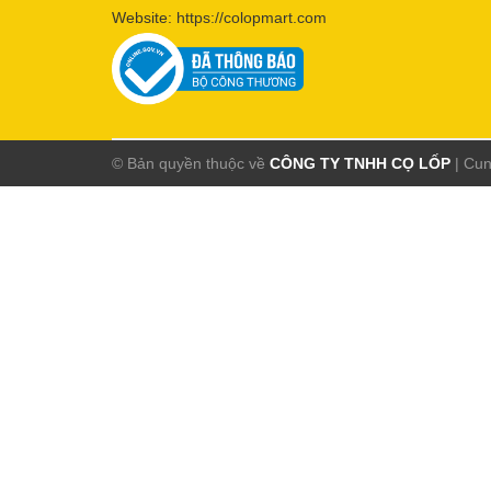
Website:
https://colopmart.com
© Bản quyền thuộc về
CÔNG TY TNHH CỌ LỐP
|
Cun