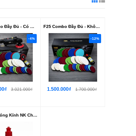
F25 Combo Đầy Đủ - Có Máy
F25 Combo Đầy Đủ - Không Máy
-4%
-12%
00₫
1.500.000₫
3.021.000₫
1.700.000₫
Xi Đánh Bóng Kính NK Chuyên Dụng...