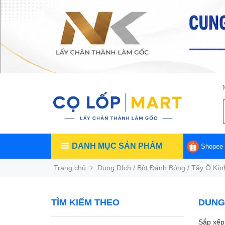
DANH MỤC SẢN PHẨM
Shopee
Trang chủ
Dung DỊch / Bột Đánh Bóng / Tẩy Ố Kín
TÌM KIẾM THEO
DUNG 
Sắp xếp 