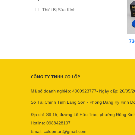
Từ 2.000.000 đến 3.000.000
Thiết Bị Sửa Kính
Từ 3.000.000 đến 4.000.000
Từ 4.000.000 đến 5.000.000
73
Từ 5.000.000 đến 10.000.000
Trên 10.000.000
CÔNG TY TNHH CỌ LỐP
Mã số doanh nghiệp: 4900923777- Ngày cấp: 26/05/2
Sở Tài Chính Tỉnh Lạng Sơn - Phòng Đăng Ký Kinh D
Địa chỉ: Số 15, đường Lê Hữu Trác, phường Đông Kinh
Hotline:
0988428107
Email:
colopmart@gmail.com