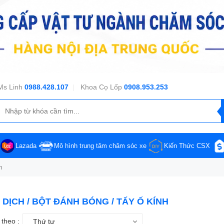
Ms Linh
0988.428.107
|
Khoa Cọ Lốp
0908.953.253
Lazada
Mô hình trung tâm chăm sóc xe
Kiến Thức CSX
h
DỊCH / BỘT ĐÁNH BÓNG / TẨY Ố KÍNH
theo :
Thứ tự