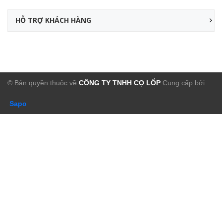
HỖ TRỢ KHÁCH HÀNG
© Bản quyền thuộc về
CÔNG TY TNHH CỌ LỐP
Cung cấp bởi
Sapo