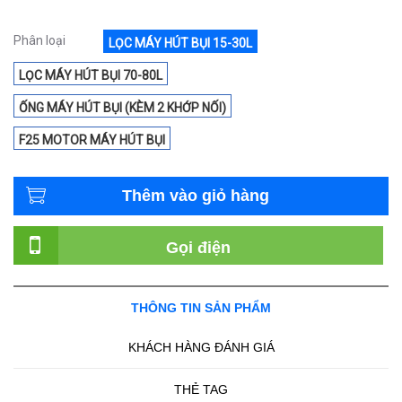
Phân loại
LỌC MÁY HÚT BỤI 15-30L
LỌC MÁY HÚT BỤI 70-80L
ỐNG MÁY HÚT BỤI (KÈM 2 KHỚP NỐI)
F25 MOTOR MÁY HÚT BỤI
Thêm vào giỏ hàng
Gọi điện
THÔNG TIN SẢN PHẨM
KHÁCH HÀNG ĐÁNH GIÁ
THẺ TAG