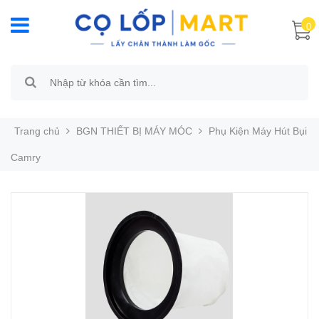
0
Trang chủ
BGN THIẾT BỊ MÁY MÓC
Phụ Kiện Máy Hút Bụi
Camry