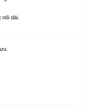
 nối dài.
 ưu.