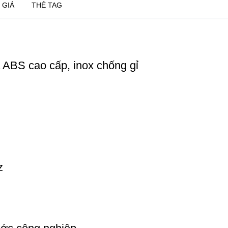
 GIÁ
THẺ TAG
 ABS cao cấp, inox chống gỉ
z