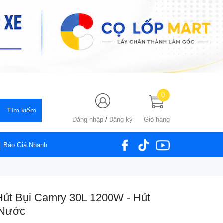
0
Đăng nhập
/
Đăng ký
Giỏ hàng
Báo Giá Nhanh
út Bụi Camry 30L 1200W - Hút
 Nước