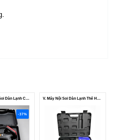
g.
V. F25 Máy Nội Soi Dàn Lạnh Cam Ngang...
V. Máy Nội Soi Dàn Lạnh Thế Hệ Mới KA...
-37%