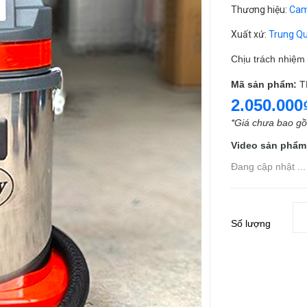
Thương hiệu
:
Cam
Xuất xứ
:
Trung Q
Chịu trách nhiệ
Mã sản phẩm:
T
2.050.000
*Giá chưa bao g
Video sản phẩm
Đang cập nhật ...
Số lượng