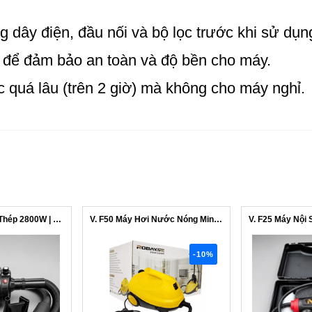
g dây điện, đầu nối và bộ lọc trước khi sử dụn
 để đảm bảo an toàn và độ bền cho máy.
c quá lâu (trên 2 giờ) mà không cho máy nghỉ.
F30 Máy Thổi Vỏ Thép 2800W | Dây Dài ...
V. F50 Máy Hơi Nước Nóng Mini 1.8L Vệ...
-10%