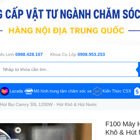
Ms Linh
0988.428.107
|
Khoa Cọ Lốp
0908.953.253
Lazada
Mô hình trung tâm chăm sóc xe
Kiến Thức CSX
Hút Bụi Camry 30L 1200W - Hút Khô & Hút Nước
F100 Máy H
Khô & Hút