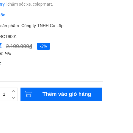
ry
|
chăm sóc xe,
colopmart,
uốc
m sản phẩm: Công ty TNHH Cọ Lốp
BCT9001
₫
2.100.000₫
-2%
ồm VAT
:
Thêm vào giỏ hàng