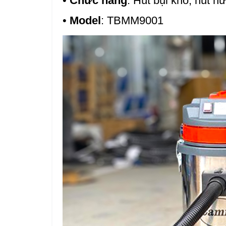
•
Chức năng
: Hút bụi khô, hút 
•
Model
: TBMM9001