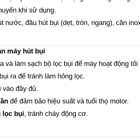
chuyển khi sử dụng.
t nước, đầu hút bụi (dẹt, tròn, ngang), cần inox
n máy hút bụi
ra và làm sạch bộ lọc bụi để máy hoạt động tối
 bụi ra để tránh làm hỏng lọc.
ụi vào đầy đủ.
lần
để đảm bảo hiệu suất và tuổi thọ motor.
 lọc bụi
, tránh cháy động cơ.