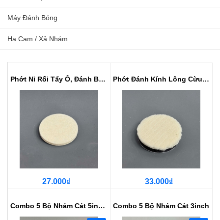
Máy Đánh Bóng
Hạ Cam / Xả Nhám
Phớt Nỉ Rối Tẩy Ố, Đánh Bóng Kín...
Phớt Đánh Kính Lông Cừu Dày Chịu...
27.000₫
33.000₫
Combo 5 Bộ Nhám Cát 5inch (Bước ...
Combo 5 Bộ Nhám Cát 3inch