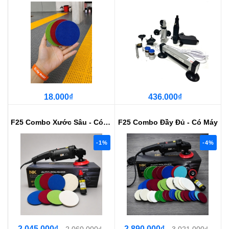
18.000₫
436.000₫
F25 Combo Xước Sâu - Có Máy
F25 Combo Đầy Đủ - Có Máy
-1%
-4%
2.045.000₫
2.890.000₫
2.060.000₫
3.021.000₫