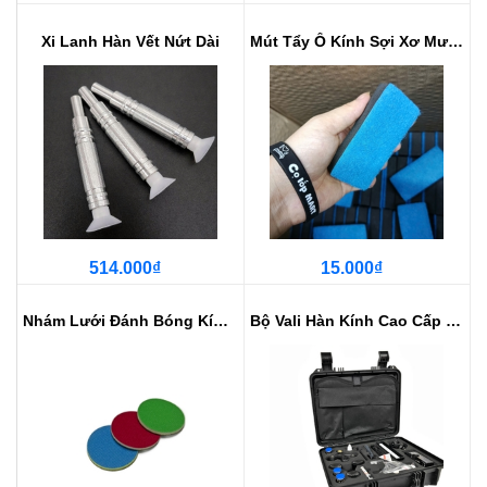
Xi Lanh Hàn Vết Nứt Dài
Mút Tẩy Ố Kính Sợi Xơ Mướp MỚI
514.000₫
15.000₫
Nhám Lưới Đánh Bóng Kính 3 Bước ...
Bộ Vali Hàn Kính Cao Cấp Xi Lanh...