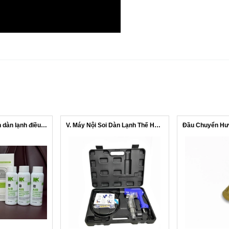
Dung dịch vệ sinh dàn lạnh điều hòa NK
V. Máy Nội Soi Dàn Lạnh Thế Hệ Mới KA...