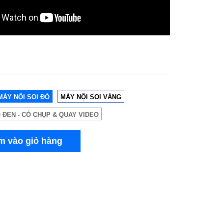
MÁY NỘI SOI ĐỎ
MÁY NỘI SOI VÀNG
 ĐEN - CÓ CHỤP & QUAY VIDEO
m vào giỏ hàng