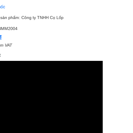
uốc
m sản phẩm: Công ty TNHH Cọ Lốp
BMM2004
₫
ồm VAT
: