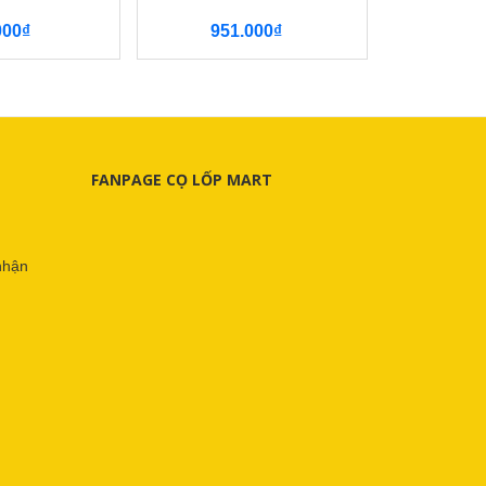
000₫
951.000₫
FANPAGE CỌ LỐP MART
nhận