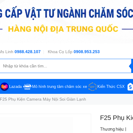
Ms Linh
0988.428.107
|
Khoa Cọ Lốp
0908.953.253
Lazada
Mô hình trung tâm chăm sóc xe
Kiến Thức CSX
F25 Phụ Kiện Camera Máy Nội Soi Giàn Lạnh
F25 Phụ Ki
Thương hiệu
:
|