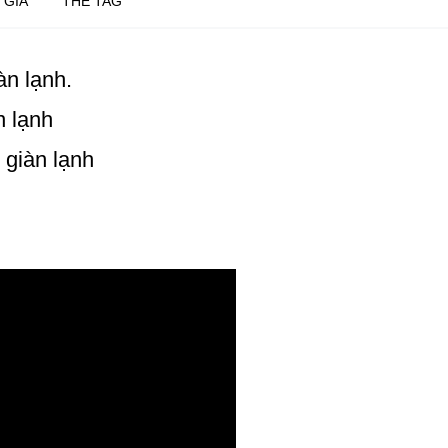
 GIÁ
THẺ TAG
àn lạnh.
n lạnh
 giàn lạnh