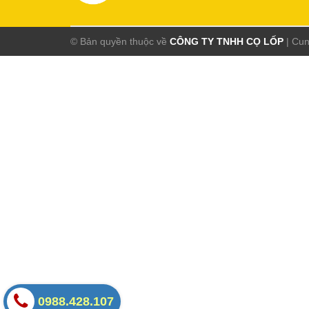
© Bản quyền thuộc về
CÔNG TY TNHH CỌ LỐP
|
Cun
0988.428.107