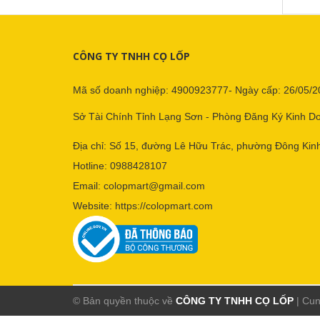
CÔNG TY TNHH CỌ LỐP
Mã số doanh nghiệp: 4900923777- Ngày cấp: 26/05/2
Sở Tài Chính Tỉnh Lạng Sơn - Phòng Đăng Ký Kinh D
Địa chỉ: Số 15, đường Lê Hữu Trác, phường Đông Kinh
Hotline:
0988428107
Email:
colopmart@gmail.com
Website:
https://colopmart.com
© Bản quyền thuộc về
CÔNG TY TNHH CỌ LỐP
|
Cun