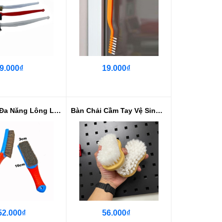
9.000₫
19.000₫
Bàn Chải Đa Năng Lông Lợn Rừng
Bàn Chải Cầm Tay Vệ Sinh Sợi Cướ...
52.000₫
56.000₫