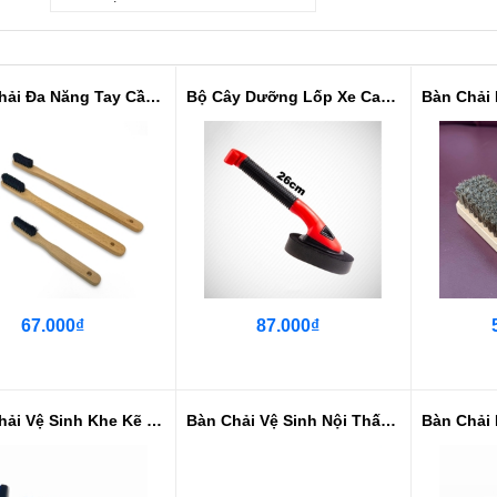
Bàn Chải Đa Năng Tay Cầm Gỗ NK
Bộ Cây Dưỡng Lốp Xe Cao Cấp - Th...
67.000₫
87.000₫
Bàn Chải Vệ Sinh Khe Kẽ - Khoang...
Bàn Chải Vệ Sinh Nội Thất Sợi Nano