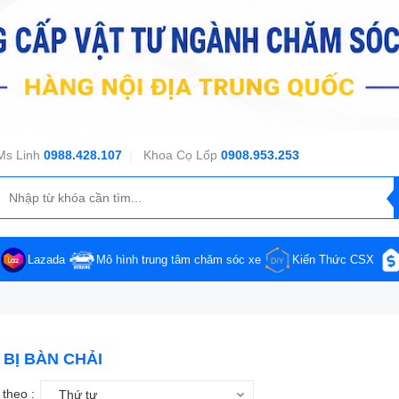
Ms Linh
0988.428.107
|
Khoa Cọ Lốp
0908.953.253
Lazada
Mô hình trung tâm chăm sóc xe
Kiến Thức CSX
 BỊ BÀN CHẢI
theo :
Thứ tự