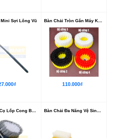
 Mini Sợi Lông Vũ
Bàn Chải Tròn Gắn Máy Khoan - Má...
27.000₫
110.000₫
Bàn Chải Cọ Lốp Cong Bo Theo Vàn...
Bàn Chải Đa Năng Vệ Sinh Nội Thấ...