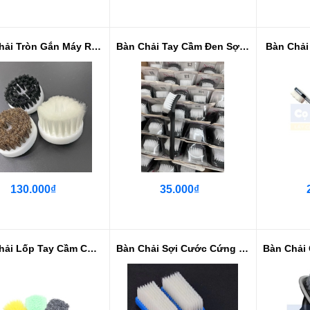
Bàn Chải Tròn Gắn Máy Rung Lệch Tâm
Bàn Chải Tay Cầm Đen Sợi Nhựa Cứ...
Bàn Chải
130.000₫
35.000₫
Bàn Chải Lốp Tay Cầm Cỡ Lớn
Bàn Chải Sợi Cước Cứng Vừa Đa Năng