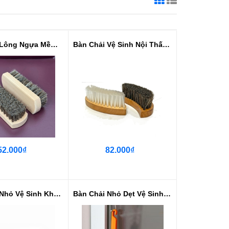
Bàn Chải Lông Ngựa Mềm 13 CM Vệ ...
Bàn Chải Vệ Sinh Nội Thất Cán Gỗ...
52.000₫
82.000₫
Bàn Chải Nhỏ Vệ Sinh Khe Kẽ - Sợ...
Bàn Chải Nhỏ Dẹt Vệ Sinh Khe Kẽ ...