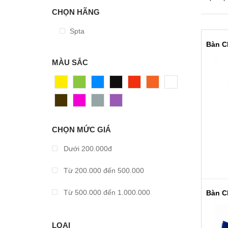
CHỌN HÃNG
Spta
MÀU SẮC
Vàng
Xanh
Xanh
Đen
Đỏ
Cam
Trắng
Dương
Nâu
Hồng
Xám
Tím
CHỌN MỨC GIÁ
Dưới 200.000đ
Từ 200.000 đến 500.000
Từ 500.000 đến 1.000.000
Từ 1.000.000 đến 2.000.000
LOẠI