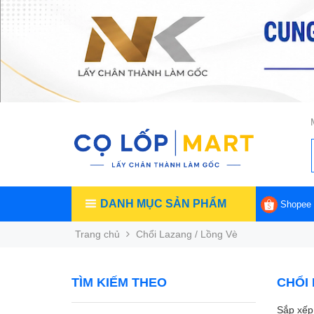
DANH MỤC SẢN PHẨM
Shopee
Trang chủ
Chổi Lazang / Lồng Vè
TÌM KIẾM THEO
CHỔI 
Sắp xếp 