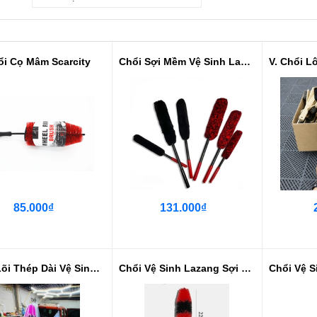
ổi Cọ Mâm Scarcity
Chổi Sợi Mềm Vệ Sinh Lazang 3 Cỡ
85.000₫
131.000₫
Chổi Lõi Thép Dài Vệ Sinh Lazang...
Chổi Vệ Sinh Lazang Sợi Nilon Ch...