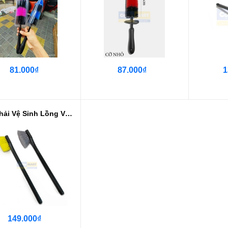
81.000₫
87.000₫
1
Bàn Chải Vệ Sinh Lồng Vè 50cm Sợ...
149.000₫