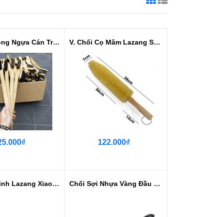
V. Chổi Lông Ngựa Cán Tre Đực Vệ...
V. Chổi Cọ Mâm Lazang Sợi Dứa
25.000₫
122.000₫
Chổi Vệ Sinh Lazang Xiaocao
Chổi Sợi Nhựa Vàng Đầu 90 Độ Nhậ...