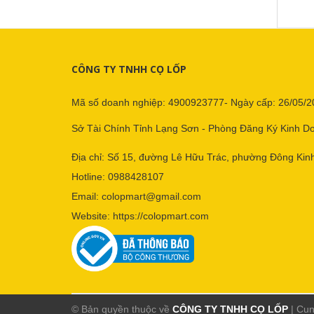
CÔNG TY TNHH CỌ LỐP
Mã số doanh nghiệp: 4900923777- Ngày cấp: 26/05/2
Sở Tài Chính Tỉnh Lạng Sơn - Phòng Đăng Ký Kinh D
Địa chỉ: Số 15, đường Lê Hữu Trác, phường Đông Kinh
Hotline:
0988428107
Email:
colopmart@gmail.com
Website:
https://colopmart.com
© Bản quyền thuộc về
CÔNG TY TNHH CỌ LỐP
|
Cun