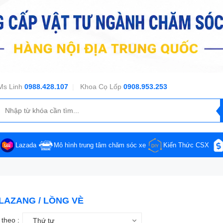
Ms Linh
0988.428.107
|
Khoa Cọ Lốp
0908.953.253
Lazada
Mô hình trung tâm chăm sóc xe
Kiến Thức CSX
LAZANG / LỒNG VÈ
theo :
Thứ tự