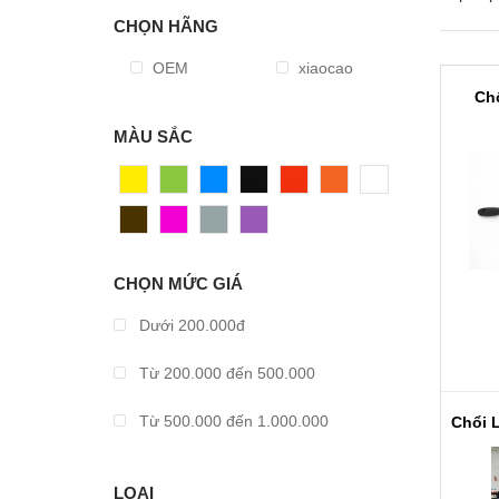
CHỌN HÃNG
OEM
xiaocao
Ch
MÀU SẮC
Vàng
Xanh
Xanh
Đen
Đỏ
Cam
Trắng
Dương
Nâu
Hồng
Xám
Tím
CHỌN MỨC GIÁ
Dưới 200.000đ
Từ 200.000 đến 500.000
Từ 500.000 đến 1.000.000
Từ 1.000.000 đến 2.000.000
LOẠI