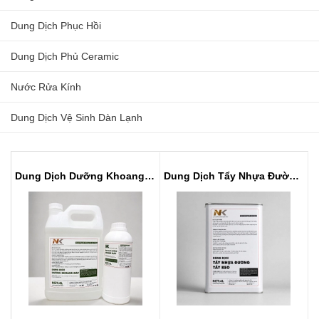
Dung Dịch Phục Hồi
Dung Dịch Phủ Ceramic
Nước Rửa Kính
Dung Dịch Vệ Sinh Dàn Lạnh
Dung Dịch Dưỡng Khoang Máy NK - ...
Dung Dịch Tẩy Nhựa Đường, Tẩy Bă...