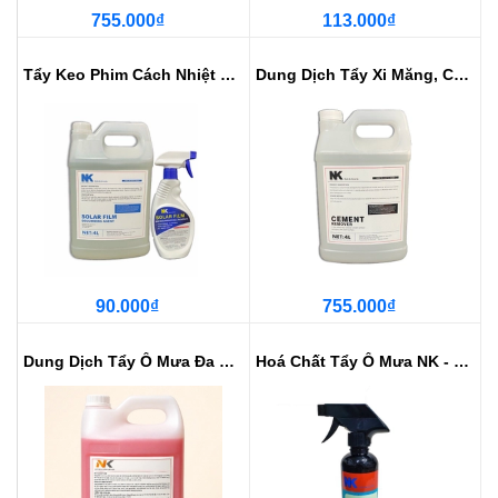
755.000₫
113.000₫
Tẩy Keo Phim Cách Nhiệt NK - Can...
Dung Dịch Tẩy Xi Măng, Cặn Canxi NK
90.000₫
755.000₫
Dung Dịch Tẩy Ố Mưa Đa Năng NK
Hoá Chất Tẩy Ố Mưa NK - Chai 300...