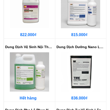
822.000₫
815.000₫
Dung Dịch Vệ Sinh Nội Thất NK - ...
Dung Dịch Dưỡng Nano Lốp NK / Kh...
Hết hàng
836.000₫