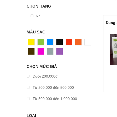
CHỌN HÃNG
NK
MÀU SẮC
Vàng
Xanh
Xanh
Đen
Đỏ
Cam
Trắng
Dương
Nâu
Hồng
Xám
Tím
CHỌN MỨC GIÁ
Dưới 200.000đ
Từ 200.000 đến 500.000
Từ 500.000 đến 1.000.000
Từ 1.000.000 đến 2.000.000
LOẠI