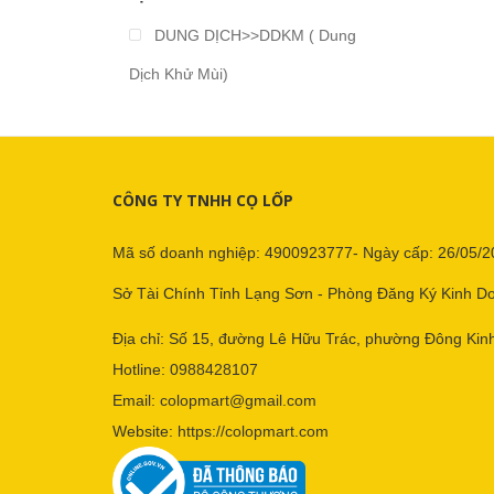
Từ 2.000.000 đến 3.000.000
DUNG DỊCH>>DDKM ( Dung
Từ 3.000.000 đến 4.000.000
Dịch Khử Mùi)
Từ 4.000.000 đến 5.000.000
Từ 5.000.000 đến 10.000.000
CÔNG TY TNHH CỌ LỐP
Trên 10.000.000
Mã số doanh nghiệp: 4900923777- Ngày cấp: 26/05/2
Sở Tài Chính Tỉnh Lạng Sơn - Phòng Đăng Ký Kinh D
Địa chỉ: Số 15, đường Lê Hữu Trác, phường Đông Kinh
Hotline:
0988428107
Email:
colopmart@gmail.com
Website:
https://colopmart.com