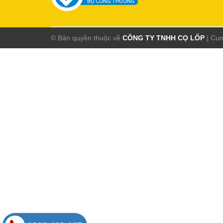
© Bản quyền thuộc về
CÔNG TY TNHH CỌ LỐP
|
Cun