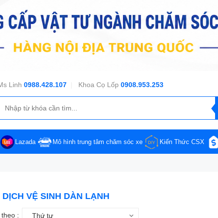
Ms Linh
0988.428.107
|
Khoa Cọ Lốp
0908.953.253
Lazada
Mô hình trung tâm chăm sóc xe
Kiến Thức CSX
DỊCH VỆ SINH DÀN LẠNH
theo :
Thứ tự