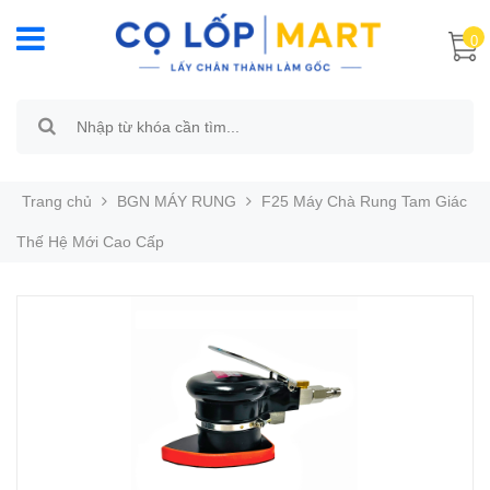
0
Trang chủ
BGN MÁY RUNG
F25 Máy Chà Rung Tam Giác
Thế Hệ Mới Cao Cấp