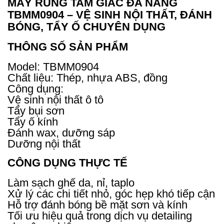
MÁY RUNG TAM GIÁC ĐA NĂNG
TBMM0904 – VỆ SINH NỘI THẤT, ĐÁNH
BÓNG, TẨY Ố CHUYÊN DỤNG
THÔNG SỐ SẢN PHẨM
Model: TBMM0904
Chất liệu: Thép, nhựa ABS, đồng
Công dụng:
Vệ sinh nội thất ô tô
Tẩy bụi sơn
Tẩy ố kính
Đánh wax, dưỡng sáp
Dưỡng nội thất
CÔNG DỤNG THỰC TẾ
Làm sạch ghế da, nỉ, taplo
Xử lý các chi tiết nhỏ, góc hẹp khó tiếp cận
Hỗ trợ đánh bóng bề mặt sơn và kính
Tối ưu hiệu quả trong dịch vụ detailing