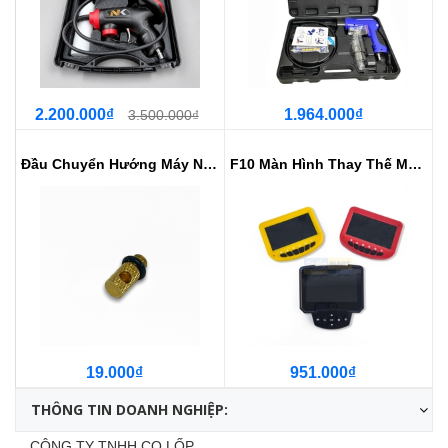
2.200.000₫
1.964.000₫
3.500.000₫
Đầu Chuyển Hướng Máy Nội Soi Già...
F10 Màn Hình Thay Thế Máy Nội So...
19.000₫
951.000₫
THÔNG TIN DOANH NGHIỆP:
CÔNG TY TNHH CỌ LỐP