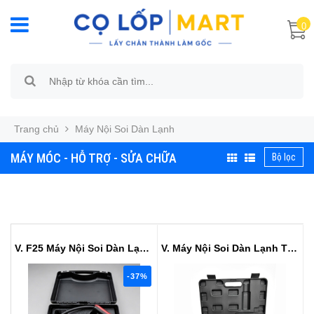
0
Trang chủ
Máy Nội Soi Dàn Lạnh
MÁY MÓC - HỖ TRỢ - SỬA CHỮA
Bộ lọc
V. F25 Máy Nội Soi Dàn Lạnh Cam ...
V. Máy Nội Soi Dàn Lạnh Thế Hệ M...
-37%