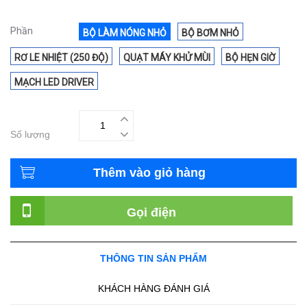
Phần
BỘ LÀM NÓNG NHỎ
BỘ BƠM NHỎ
RƠ LE NHIỆT (250 ĐỘ)
QUẠT MÁY KHỬ MÙI
BỘ HẸN GIỜ
MẠCH LED DRIVER
Số lượng
Thêm vào giỏ hàng
Gọi điện
THÔNG TIN SẢN PHẨM
KHÁCH HÀNG ĐÁNH GIÁ