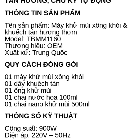
TÁN HƯƠNG, CHU KỲ TỰ ĐỘNG
THÔNG TIN SẢN PHẨM
Tên sản phẩm: Máy khử mùi xông khói &
khuếch tán hương thơm
Model: TBMM1160
Thương hiệu: OEM
Xuất xứ: Trung Quốc
QUY CÁCH ĐÓNG GÓI
01 máy khử mùi xông khói
01 dây khuếch tán
01 ống khử mùi
01 chai nước hoa 100ml
01 chai nano khử mùi 500ml
THÔNG SỐ KỸ THUẬT
Công suất: 900W
Điện áp: 220V – 50Hz