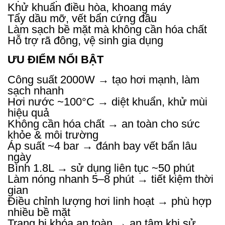
Khử khuẩn điều hòa, khoang máy
Tẩy dầu mỡ, vết bẩn cứng đầu
Làm sạch bề mặt mà không cần hóa chất
Hỗ trợ rã đông, vệ sinh gia dụng
ƯU ĐIỂM NỔI BẬT
Công suất 2000W → tạo hơi mạnh, làm
sạch nhanh
Hơi nước ~100°C → diệt khuẩn, khử mùi
hiệu quả
Không cần hóa chất → an toàn cho sức
khỏe & môi trường
Áp suất ~4 bar → đánh bay vết bẩn lâu
ngày
Bình 1.8L → sử dụng liên tục ~50 phút
Làm nóng nhanh 5–8 phút → tiết kiệm thời
gian
Điều chỉnh lượng hơi linh hoạt → phù hợp
nhiều bề mặt
Trang bị khóa an toàn → an tâm khi sử