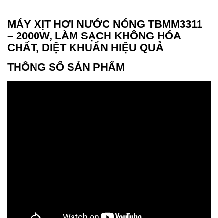
MÁY XỊT HƠI NƯỚC NÓNG TBMM3311
– 2000W, LÀM SẠCH KHÔNG HÓA
CHẤT, DIỆT KHUẨN HIỆU QUẢ
THÔNG SỐ SẢN PHẨM