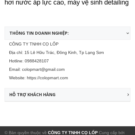
hơi nước áp lực cao, máy vệ sinh detailing
THÔNG TIN DOANH NGHIỆP:
CÔNG TY TNHH CỌ LỐP
Địa chỉ: 15 Lê Hữu Trác, Đông Kinh, Tp Lạng Sơn
Hotline:
0988428107
Email:
colopmart@gmail.com
Website:
https://colopmart.com
HỖ TRỢ KHÁCH HÀNG
© Bản quyền thuộc về
CÔNG TY TNHH CỌ LỐP
Cung cấp bởi