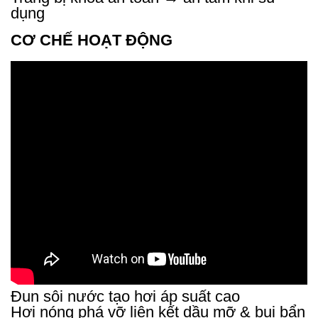
dụng
CƠ CHẾ HOẠT ĐỘNG
Đun sôi nước tạo hơi áp suất cao
Hơi nóng phá vỡ liên kết dầu mỡ & bụi bẩn