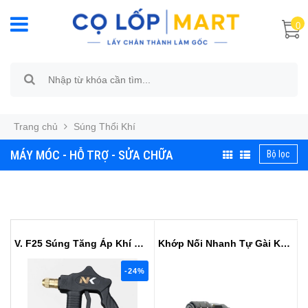
0
Trang chủ
Súng Thổi Khí
MÁY MÓC - HỖ TRỢ - SỬA CHỮA
Bộ lọc
V. F25 Súng Tăng Áp Khí & Nước -...
Khớp Nối Nhanh Tự Gài Khí Nén - ...
-24%