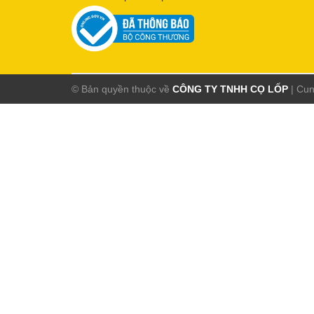
© Bản quyền thuộc về
CÔNG TY TNHH CỌ LỐP
|
Cun