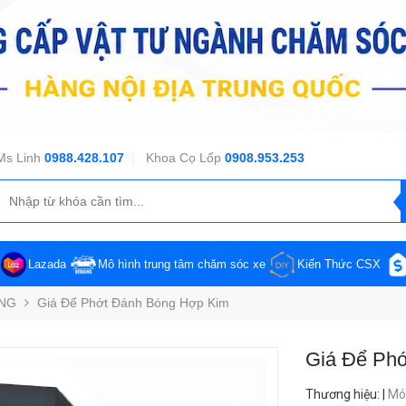
Ms Linh
0988.428.107
|
Khoa Cọ Lốp
0908.953.253
Lazada
Mô hình trung tâm chăm sóc xe
Kiến Thức CSX
ÓNG
Giá Để Phớt Đánh Bóng Hợp Kim
Giá Để Ph
Thương hiệu
:
|
Mó