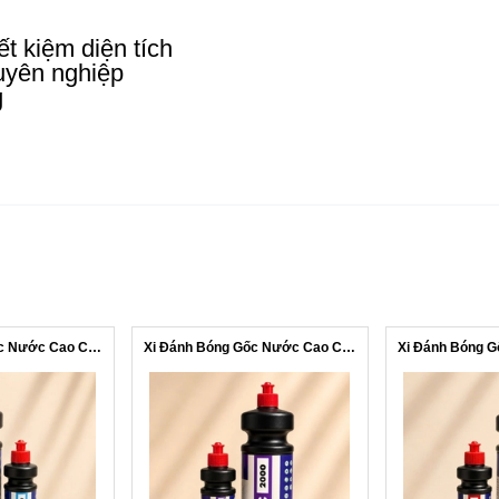
ết kiệm diện tích
uyên nghiệp
g
Xi Đánh Bóng Gốc Nước Cao Cấp #NK3000
Xi Đánh Bóng Gốc Nước Cao Cấp #NK2000