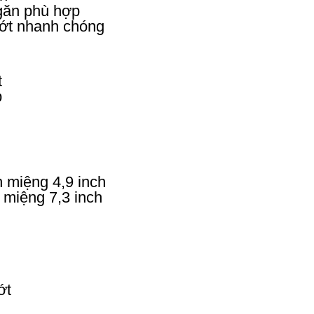
ngăn phù hợp
hớt nhanh chóng
t
p
 miệng 4,9 inch
 miệng 7,3 inch
ớt