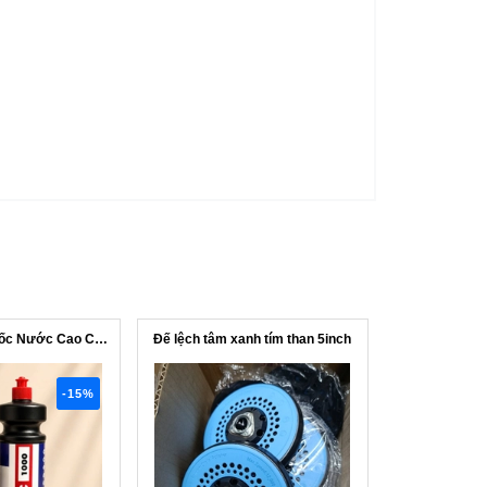
Xi Đánh Bóng Gốc Nước Cao Cấp #NK1000
Đế lệch tâm xanh tím than 5inch
-15%