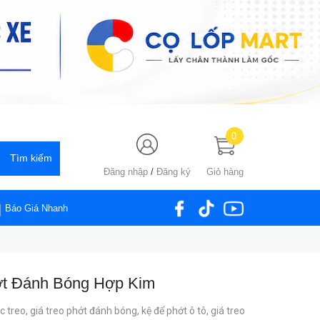
0
Đăng nhập
/
Đăng ký
Giỏ hàng
Báo Giá Nhanh
ớt Đánh Bóng Hợp Kim
c treo,
giá treo phớt đánh bóng,
kệ để phớt ô tô,
giá treo