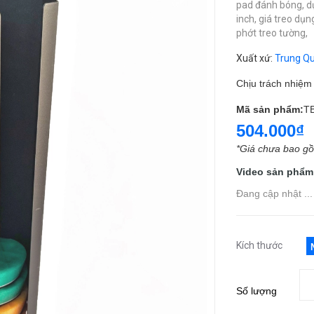
pad đánh bóng,
d
inch,
giá treo dụn
phớt treo tường,
Xuất xứ
:
Trung Q
Chịu trách nhiệ
Mã sản phẩm:
T
504.000₫
*Giá chưa bao g
Video sản phẩm
Đang cập nhật ...
Kích thước
Số lượng