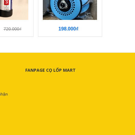
198.000₫
215.000
720.000₫
FANPAGE CỌ LỐP MART
nhận