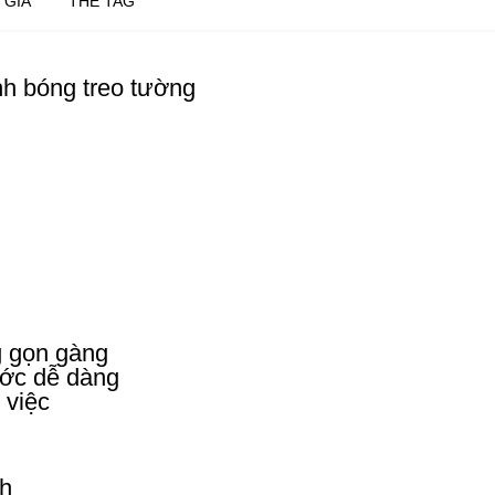
 GIÁ
THẺ TAG
nh bóng treo tường
g gọn gàng
ước dễ dàng
 việc
nh