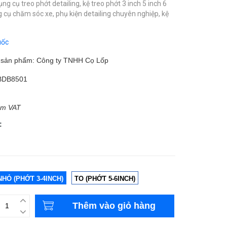
ụng cụ treo phớt detailing,
kệ treo phớt 3 inch 5 inch 6
g cụ chăm sóc xe,
phụ kiện detailing chuyên nghiệp,
kệ
uốc
m sản phẩm: Công ty TNHH Cọ Lốp
BDB8501
ồm VAT
:
NHỎ (PHỚT 3-4INCH)
TO (PHỚT 5-6INCH)
Thêm vào giỏ hàng