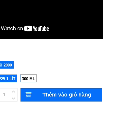
XI 2000
F25 1 LÍT
300 ML
Thêm vào giỏ hàng