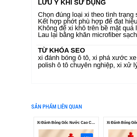
LƯU Ý KHI SỬ DỤNG
Chọn đúng loại xi theo tình trạng
Kết hợp phớt phù hợp để đạt hiệu
Không để xi khô trên bề mặt quá 
Lau lại bằng khăn microfiber sạch
TỪ KHÓA SEO
xi đánh bóng ô tô, xi phá xước xe 
polish ô tô chuyên nghiệp, xi xử l
SẢN PHẨM LIÊN QUAN
Xi Đánh Bóng Gốc Nước Cao Cấp #NK1000