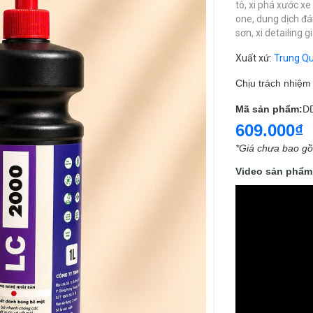
tô,
xi phá xước xe 
one,
dung dịch đá
sơn,
xi detailing g
Xuất xứ
:
Trung Q
Chịu trách nhiệ
Mã sản phẩm:
D
609.000₫
*Giá chưa bao g
Video sản phẩm