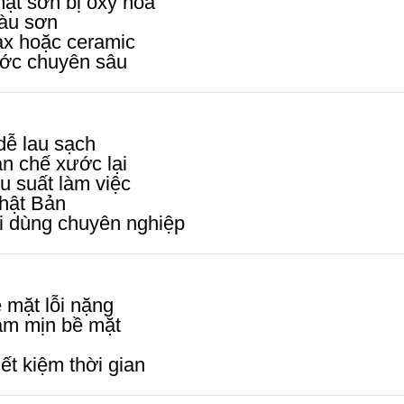
ặt sơn bị oxy hoá
màu sơn
ax hoặc ceramic
ước chuyên sâu
dễ lau sạch
n chế xước lại
ệu suất làm việc
hật Bản
i dùng chuyên nghiệp
 mặt lỗi nặng
làm mịn bề mặt
ết kiệm thời gian