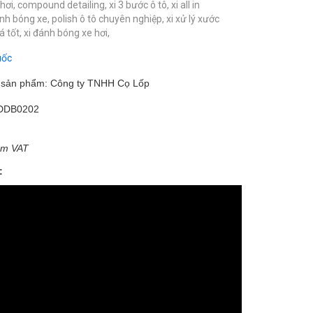
hơi,
compound detailing,
xi 3 bước ô tô,
xi all in
nh bóng xe,
polish ô tô chuyên nghiệp,
xi xử lý xước
iá tốt,
xi đánh bóng xe hơi,
uốc
m sản phẩm: Công ty TNHH Cọ Lốp
DDB0202
ồm VAT
: