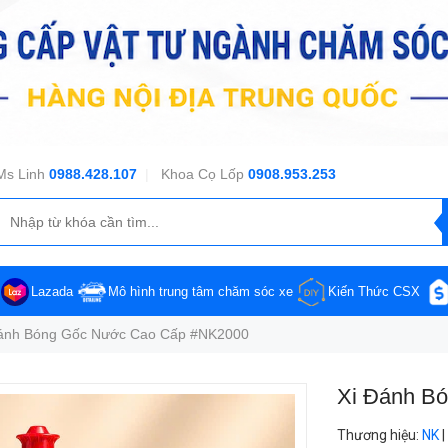
Ms Linh
0988.428.107
|
Khoa Cọ Lốp
0908.953.253
Lazada
Mô hình trung tâm chăm sóc xe
Kiến Thức CSX
Đánh Bóng Gốc Nước Cao Cấp #NK2000
Xi Đánh B
Thương hiệu
:
NK
|