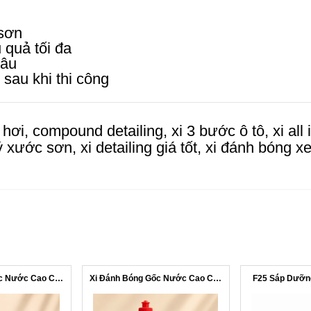
 sơn
 quả tối đa
lâu
 sau khi thi công
hơi, compound detailing, xi 3 bước ô tô, xi all
ý xước sơn, xi detailing giá tốt, xi đánh bóng x
Xi Đánh Bóng Gốc Nước Cao Cấp #NK3000
Xi Đánh Bóng Gốc Nước Cao Cấp 3 in 1 ...
F25 Sáp Dưỡng