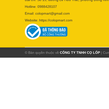
Hotline:
0988428107
Email:
colopmart@gmail.com
Website:
https://colopmart.com
© Bản quyền thuộc về
CÔNG TY TNHH CỌ LỐP
|
Cun