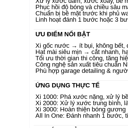
Xử lý xước dăm, xước xoáy, bề m
Phục hồi độ bóng và chiều sâu 
Chuẩn bị bề mặt trước khi phủ w
Linh hoạt đánh 1 bước hoặc 3 b
ƯU ĐIỂM NỔI BẬT
Xi gốc nước → ít bụi, không bết, 
Hạt mài siêu mịn → cắt nhanh, hạ
Tối ưu thời gian thi công, tăng hi
Công nghệ sản xuất tiêu chuẩn N
Phù hợp garage detailing & ngườ
ỨNG DỤNG THỰC TẾ
Xi 1000: Phá xước nặng, xử lý bề
Xi 2000: Xử lý xước trung bình, 
Xi 3000: Hoàn thiện bóng gương
All In One: Đánh nhanh 1 bước, ti