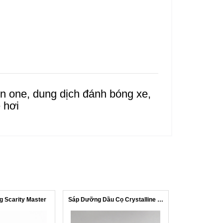
 in one, dung dịch đánh bóng xe,
e hơi
 Scarity Master
Sáp Dưỡng Dầu Cọ Crystalline WAX NK