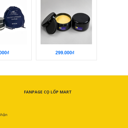
000₫
299.000₫
434
FANPAGE CỌ LỐP MART
nhận