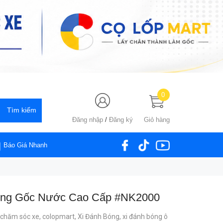
0
Đăng nhập
/
Đăng ký
Giỏ hàng
Báo Giá Nhanh
óng Gốc Nước Cao Cấp #NK2000
chăm sóc xe,
colopmart,
Xi Đánh Bóng,
xi đánh bóng ô