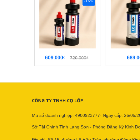
-15%
609.000₫
689.0
720.000₫
CÔNG TY TNHH CỌ LỐP
Mã số doanh nghiệp: 4900923777- Ngày cấp: 26/05/2
Sở Tài Chính Tỉnh Lạng Sơn - Phòng Đăng Ký Kinh D
Địa chỉ: Số 15, đường Lê Hữu Trác, phường Đông Kinh