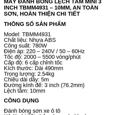
MÁY ĐÁNH BÓNG LỆCH TÂM MINI 3
INCH TBMM4931 – 10MM, AN TOÀN
SƠN, HOÀN THIỆN CHI TIẾT
THÔNG SỐ SẢN PHẨM
Model: TBMM4931
Chất liệu: Nhựa ABS
Công suất: 780W
Điện áp: 220 – 240V / 50 – 60Hz
Tốc độ: 2000 – 5500 vòng/phút
Cấp độ: 6 cấp chỉnh tốc
Kích thước: Dài 490mm
Trọng lượng: 2.54kg
Chiều dài dây: 5m
Đường kính đế: 3 inch (76.2mm)
Lệch tâm: 10mm
CÔNG DỤNG
Đánh bóng sơn xe ô tô