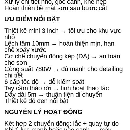
Xử lý chi tiết nhỏ, góc cạnh, khe hẹp
Hoàn thiện bề mặt sơn sau bước cắt
ƯU ĐIỂM NỔI BẬT
Thiết kế mini 3 inch → tối ưu cho khu vực
nhỏ
Lệch tâm 10mm → hoàn thiện mịn, hạn
chế xoáy xước
Cơ chế chuyển động kép (DA) → an toàn
cho sơn
Công suất 780W → đủ mạnh cho detailing
chi tiết
6 cấp tốc độ → dễ kiểm soát
Tay cầm tháo rời → linh hoạt thao tác
Dây dài 5m → thuận tiện di chuyển
Thiết kế đỏ đen nổi bật
NGUYÊN LÝ HOẠT ĐỘNG
Kết hợp 2 chuyển động: lắc + quay tự do
Khi tì lực mạnh hoặc vào cạnh → máy