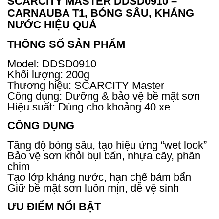
SCARCITY MASTER DDSD0910 –
CARNAUBA T1, BÓNG SÂU, KHÁNG
NƯỚC HIỆU QUẢ
THÔNG SỐ SẢN PHẨM
Model: DDSD0910
Khối lượng: 200g
Thương hiệu: SCARCITY Master
Công dụng: Dưỡng & bảo vệ bề mặt sơn
Hiệu suất: Dùng cho khoảng 40 xe
CÔNG DỤNG
Tăng độ bóng sâu, tạo hiệu ứng “wet look”
Bảo vệ sơn khỏi bụi bẩn, nhựa cây, phân
chim
Tạo lớp kháng nước, hạn chế bám bẩn
Giữ bề mặt sơn luôn mịn, dễ vệ sinh
ƯU ĐIỂM NỔI BẬT