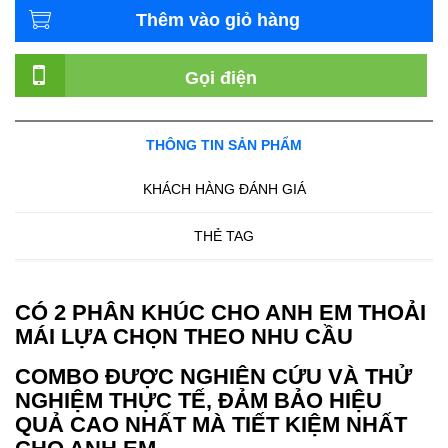
Thêm vào giỏ hàng
Gọi điện
THÔNG TIN SẢN PHẨM
KHÁCH HÀNG ĐÁNH GIÁ
THẺ TAG
CÓ 2 PHÂN KHÚC CHO ANH EM THOẢI
MÁI LỰA CHỌN THEO NHU CẦU
COMBO ĐƯỢC NGHIÊN CỨU VÀ THỬ
NGHIỆM THỰC TẾ, ĐẢM BẢO HIỆU
QUẢ CAO NHẤT MÀ TIẾT KIỆM NHẤT