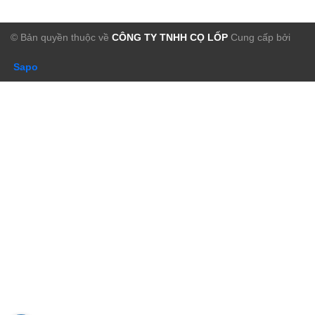
© Bản quyền thuộc về
CÔNG TY TNHH CỌ LỐP
Cung cấp bởi
Sapo