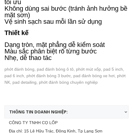
tối ưu
Không dùng sai bước (tránh ảnh hưởng bề
mặt sơn)
Vệ sinh sạch sau mỗi lần sử dụng
Thiết kế
Dạng tròn, mặt phẳng dễ kiểm soát
Màu sắc phân biệt rõ từng bước
Nhẹ, dễ thao tác
phớt đánh bóng, pad đánh bóng ô tô, phớt mút xốp, pad 5 inch,
pad 6 inch, phớt đánh bóng 3 bước, pad đánh bóng xe hơi, phớt
NK, pad detailing, phớt đánh bóng chuyên nghiệp
THÔNG TIN DOANH NGHIỆP:
CÔNG TY TNHH CỌ LỐP
Địa chỉ: 15 Lê Hữu Trác, Đông Kinh, Tp Lạng Sơn