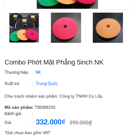
Combo Phớt Mặt Phẳng 5inch NK
Thương hiệu
:
NK
Xuất xứ
:
Trung Quốc
Chịu trách nhiệm sản phẩm: Công ty TNHH Cọ Lốp
Mã sản phẩm:
TBDB8250
:
Đánh giá
332.000₫
390.000₫
Giá
:
*Giá chưa bao gồm VAT