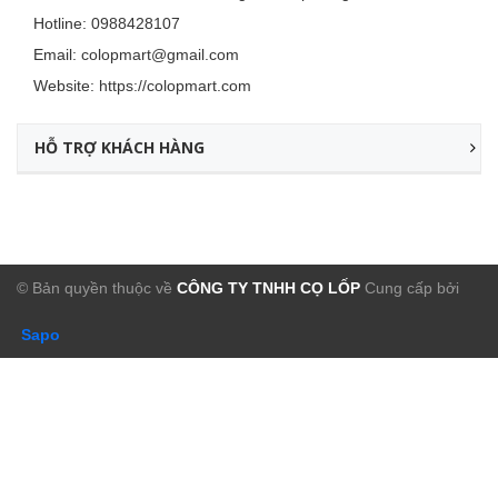
Hotline:
0988428107
Email:
colopmart@gmail.com
Website:
https://colopmart.com
HỖ TRỢ KHÁCH HÀNG
© Bản quyền thuộc về
CÔNG TY TNHH CỌ LỐP
Cung cấp bởi
Sapo