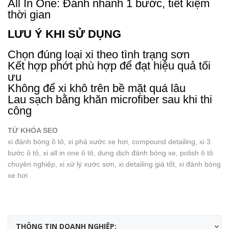
All In One: Đánh nhanh 1 bước, tiết kiệm
thời gian
LƯU Ý KHI SỬ DỤNG
Chọn đúng loại xi theo tình trạng sơn
Kết hợp phớt phù hợp để đạt hiệu quả tối
ưu
Không để xi khô trên bề mặt quá lâu
Lau sạch bằng khăn microfiber sau khi thi
công
TỪ KHÓA SEO
xi đánh bóng ô tô, xi phá xước xe hơi, compound detailing, xi 3
bước ô tô, xi all in one ô tô, dung dịch đánh bóng xe, polish ô tô
chuyên nghiệp, xi xử lý xước sơn, xi detailing giá tốt, xi đánh bóng
xe hơi
THÔNG TIN DOANH NGHIỆP: