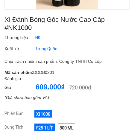
Xi Đánh Bóng Gốc Nước Cao Cấp
#NK1000
Thương hiệu
:
NK
Xuất xứ
:
Trung Quốc
Chịu trách nhiệm sản phẩm: Công ty TNHH Cọ Lốp
Mã sản phẩm:
DDDB0201
:
Đánh giá
609.000₫
720.000₫
Giá
:
*Giá chưa bao gồm VAT
Phiên Bản
XI 1000
Dung Tích
F25 1 LÍT
300 ML