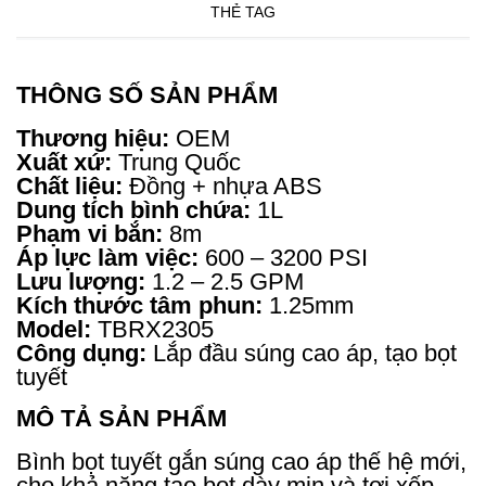
THẺ TAG
THÔNG SỐ SẢN PHẨM
Thương hiệu:
OEM
Xuất xứ:
Trung Quốc
Chất liệu:
Đồng + nhựa ABS
Dung tích bình chứa:
1L
Phạm vi bắn:
8m
Áp lực làm việc:
600 – 3200 PSI
Lưu lượng:
1.2 – 2.5 GPM
Kích thước tâm phun:
1.25mm
Model:
TBRX2305
Công dụng:
Lắp đầu súng cao áp, tạo bọt
tuyết
MÔ TẢ SẢN PHẨM
Bình bọt tuyết gắn súng cao áp thế hệ mới,
cho khả năng tạo bọt dày mịn và tơi xốp