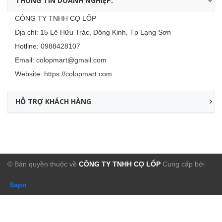
THÔNG TIN DOANH NGHIỆP:
CÔNG TY TNHH CỌ LỐP
Địa chỉ: 15 Lê Hữu Trác, Đông Kinh, Tp Lạng Sơn
Hotline:
0988428107
Email:
colopmart@gmail.com
Website:
https://colopmart.com
HỖ TRỢ KHÁCH HÀNG
© Bản quyền thuộc về
CÔNG TY TNHH CỌ LỐP
Cung cấp bởi
Sapo