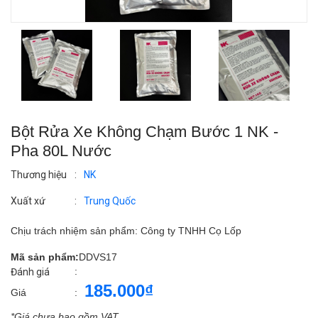
Bột Rửa Xe Không Chạm Bước 1 NK -
Pha 80L Nước
Thương hiệu
:
NK
Xuất xứ
:
Trung Quốc
Chịu trách nhiệm sản phẩm: Công ty TNHH Cọ Lốp
Mã sản phẩm:
DDVS17
:
Đánh giá
185.000₫
Giá
:
*Giá chưa bao gồm VAT