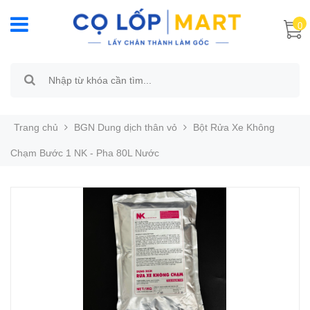
0
Trang chủ
BGN Dung dịch thân vỏ
Bột Rửa Xe Không
Chạm Bước 1 NK - Pha 80L Nước