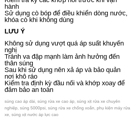
hành
Sử dụng cò bóp để điều khiển dòng nước,
khóa cò khi không dùng
LƯU Ý
Không sử dụng vượt quá áp suất khuyến
nghị
Tránh va đập mạnh làm ảnh hưởng đến
thân súng
Sau khi sử dụng nên xả áp và bảo quản
nơi khô ráo
Kiểm tra định kỳ đầu nối và khớp xoay để
đảm bảo an toàn
súng cao áp dài, súng rửa xe cao áp, súng xịt rửa xe chuyên
nghiệp, súng 5000psi, súng rửa xe chống xoắn, phụ kiện máy rửa
xe, súng xịt nước áp lực cao