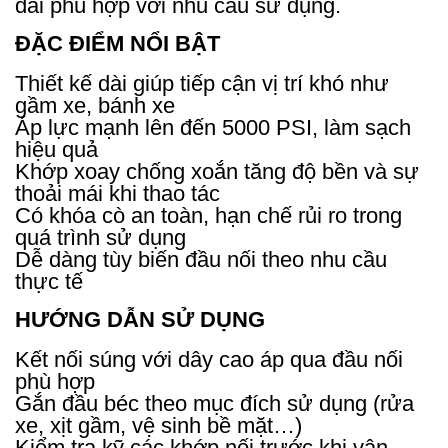
dài phù hợp với nhu cầu sử dụng.
ĐẶC ĐIỂM NỔI BẬT
Thiết kế dài giúp tiếp cận vị trí khó như
gầm xe, bánh xe
Áp lực mạnh lên đến 5000 PSI, làm sạch
hiệu quả
Khớp xoay chống xoắn tăng độ bền và sự
thoải mái khi thao tác
Có khóa cò an toàn, hạn chế rủi ro trong
quá trình sử dụng
Dễ dàng tùy biến đầu nối theo nhu cầu
thực tế
HƯỚNG DẪN SỬ DỤNG
Kết nối súng với dây cao áp qua đầu nối
phù hợp
Gắn đầu béc theo mục đích sử dụng (rửa
xe, xịt gầm, vệ sinh bề mặt…)
Kiểm tra kỹ các khớp nối trước khi vận