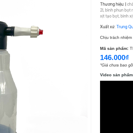
Thương hiệu
:
|
ch
2l,
bình phun bọt 
xịt tạo bọt,
bình x
Xuất xứ
:
Trung Q
Chịu trách nhiệ
Mã sản phẩm:
T
146.000₫
*Giá chưa bao g
Video sản phẩm