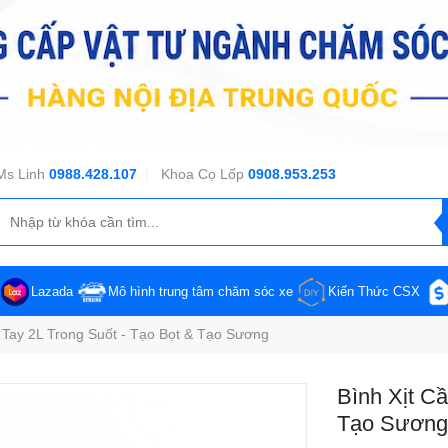
Ms Linh
0988.428.107
|
Khoa Cọ Lốp
0908.953.253
Lazada
Mô hình trung tâm chăm sóc xe
Kiến Thức CSX
 Tay 2L Trong Suốt - Tạo Bọt & Tạo Sương
Bình Xịt C
Tạo Sương