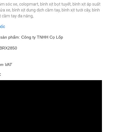
ăm sóc xe,
colopmart,
bình xịt bọt tuyết,
bình xịt áp suất
rửa xe,
bình xịt dung dịch cầm tay,
bình xịt tưới cây,
bình
ịt cầm tay đa năng,
uốc
m sản phẩm: Công ty TNHH Cọ Lốp
BRX2850
ồm VAT
: