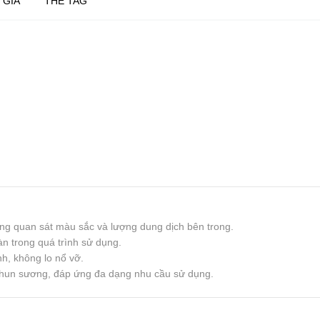
 GIÁ
THẺ TAG
 dàng quan sát màu sắc và lượng dung dịch bên trong.
n trong quá trình sử dụng.
h, không lo nổ vỡ.
 phun sương, đáp ứng đa dạng nhu cầu sử dụng.