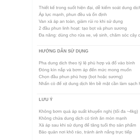
Thiết kế trong suốt hiện đại, dễ kiểm soát dung dịc
Áp lực mạnh, phun đều và ổn định
Van xả áp an toàn, giảm rủi ro khi sử dụng
2 đầu phun linh hoạt: tạo bọt và phun sương
Đa năng: dùng cho rửa xe, vệ sinh, chăm sóc cây 
HƯỚNG DẪN SỬ DỤNG
Pha dung dịch theo tỷ lệ phù hợp và đổ vào bình
Đóng kín nắp và bơm áp đến mức mong muốn
Chọn đầu phun phù hợp (bọt hoặc sương)
Nhấn cò để xịt dung dịch lên bề mặt cần làm sạch 
LƯU Ý
Không bơm quá áp suất khuyến nghị (tối đa ~4kg)
Không chứa dung dịch có tính ăn mòn mạnh
Xả áp sau khi sử dụng để tăng tuổi thọ sản phẩm
Bảo quản nơi khô ráo, tránh ánh nắng trực tiếp