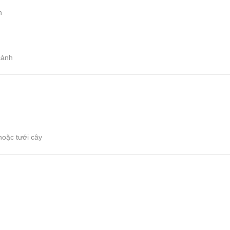
h
cảnh
hoặc tưới cây