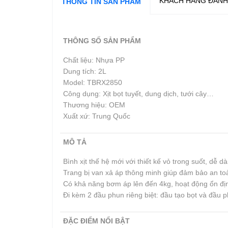
KHÁCH HÀNG ĐÁNH
THÔNG TIN SẢN PHẨM
THÔNG SỐ SẢN PHẨM
Chất liệu: Nhựa PP
Dung tích: 2L
Model: TBRX2850
Công dụng: Xịt bọt tuyết, dung dịch, tưới cây…
Thương hiệu: OEM
Xuất xứ: Trung Quốc
MÔ TẢ
Bình xịt thế hệ mới với thiết kế vỏ trong suốt, dễ
Trang bị van xả áp thông minh giúp đảm bảo an toà
Có khả năng bơm áp lên đến 4kg, hoạt động ổn địn
Đi kèm 2 đầu phun riêng biệt: đầu tạo bọt và đầu
ĐẶC ĐIỂM NỔI BẬT