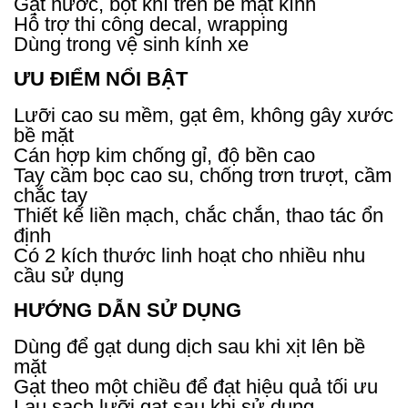
Gạt nước, bọt khí trên bề mặt kính
Hỗ trợ thi công decal, wrapping
Dùng trong vệ sinh kính xe
ƯU ĐIỂM NỔI BẬT
Lưỡi cao su mềm, gạt êm, không gây xước
bề mặt
Cán hợp kim chống gỉ, độ bền cao
Tay cầm bọc cao su, chống trơn trượt, cầm
chắc tay
Thiết kế liền mạch, chắc chắn, thao tác ổn
định
Có 2 kích thước linh hoạt cho nhiều nhu
cầu sử dụng
HƯỚNG DẪN SỬ DỤNG
Dùng để gạt dung dịch sau khi xịt lên bề
mặt
Gạt theo một chiều để đạt hiệu quả tối ưu
Lau sạch lưỡi gạt sau khi sử dụng