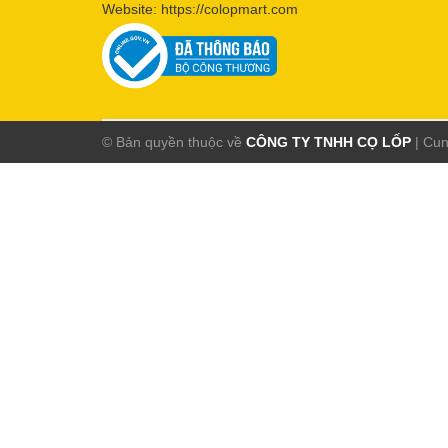
Website:
https://colopmart.com
© Bản quyền thuộc về
CÔNG TY TNHH CỌ LỐP
|
Cun