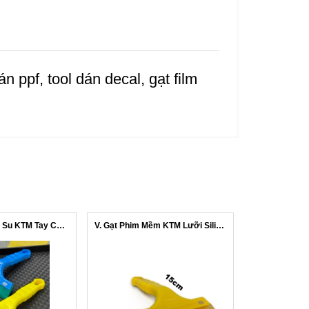
 ppf, tool dán decal, gạt film
V. Gạt Phim Cao Su KTM Tay Cầm Nhựa A...
V. Gạt Phim Mềm KTM Lưỡi Silicone