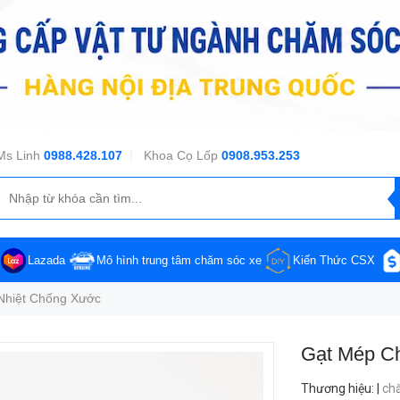
Ms Linh
0988.428.107
|
Khoa Cọ Lốp
0908.953.253
Lazada
Mô hình trung tâm chăm sóc xe
Kiến Thức CSX
Nhiệt Chống Xước
Gạt Mép Ch
Thương hiệu
:
|
ch