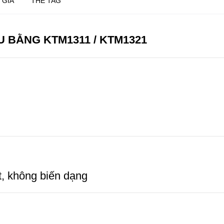
 GIÁ
THẺ TAG
U BẰNG KTM1311 / KTM1321
t, không biến dạng