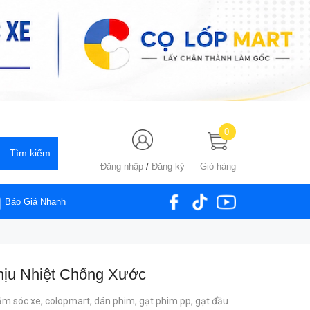
0
Đăng nhập
/
Đăng ký
Giỏ hàng
Báo Giá Nhanh
ịu Nhiệt Chống Xước
ăm sóc xe,
colopmart,
dán phim,
gạt phim pp,
gạt đầu