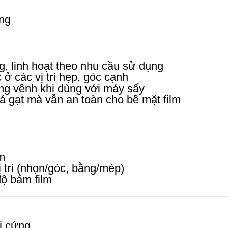
ông
, linh hoạt theo nhu cầu sử dụng
 ở các vị trí hẹp, góc cạnh
ong vênh khi dùng với máy sấy
ả gạt mà vẫn an toàn cho bề mặt film
lm
 trí (nhọn/góc, bằng/mép)
độ bám film
i cứng