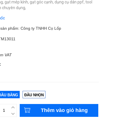
ng,
gạt mép kính,
gạt góc cạnh,
dụng cụ dán ppf,
tool
lm chuyên dụng,
uốc
m sản phẩm: Công ty TNHH Cọ Lốp
TM13011
ồm VAT
:
ĐẦU BẰNG
ĐẦU NHỌN
Thêm vào giỏ hàng