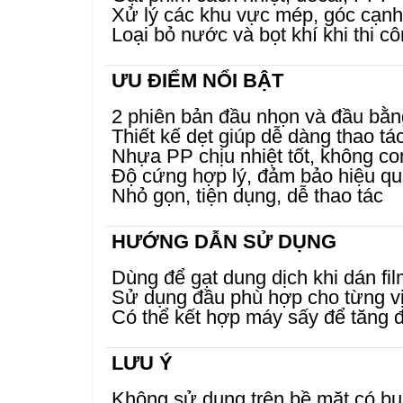
Xử lý các khu vực mép, góc cạnh
Loại bỏ nước và bọt khí khi thi c
ƯU ĐIỂM NỔI BẬT
2 phiên bản đầu nhọn và đầu bằng
Thiết kế dẹt giúp dễ dàng thao tác
Nhựa PP chịu nhiệt tốt, không c
Độ cứng hợp lý, đảm bảo hiệu qu
Nhỏ gọn, tiện dụng, dễ thao tác
HƯỚNG DẪN SỬ DỤNG
Dùng để gạt dung dịch khi dán fi
Sử dụng đầu phù hợp cho từng vị
Có thể kết hợp máy sấy để tăng 
LƯU Ý
Không sử dụng trên bề mặt có bụ