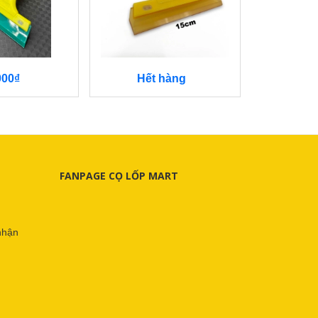
000₫
Hết hàng
78
FANPAGE CỌ LỐP MART
nhận