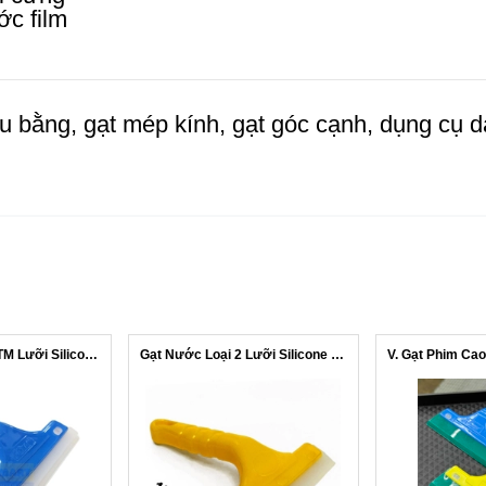
c film
u bằng, gạt mép kính, gạt góc cạnh, dụng cụ dán
Cây Gạt Nước KTM Lưỡi Silicone 2 Lớp ...
Gạt Nước Loại 2 Lưỡi Silicone BÌNH DÂN