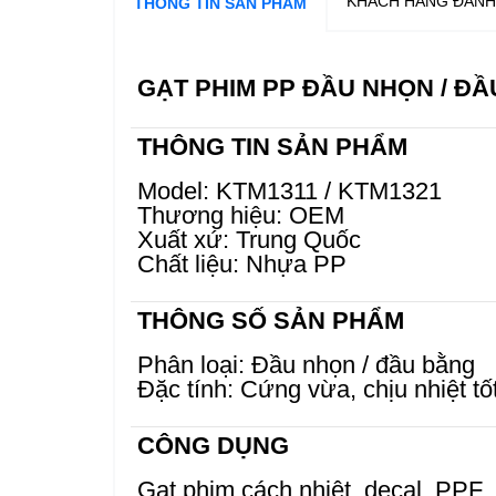
KHÁCH HÀNG ĐÁNH
THÔNG TIN SẢN PHẨM
GẠT PHIM PP ĐẦU NHỌN / ĐẦ
THÔNG TIN SẢN PHẨM
Model: KTM1311 / KTM1321
Thương hiệu: OEM
Xuất xứ: Trung Quốc
Chất liệu: Nhựa PP
THÔNG SỐ SẢN PHẨM
Phân loại: Đầu nhọn / đầu bằng
Đặc tính: Cứng vừa, chịu nhiệt tố
CÔNG DỤNG
Gạt phim cách nhiệt, decal, PPF