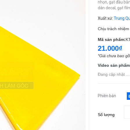
nhọn,
gạt đầu bằ
dán decal,
gạt fi
Xuất xứ
:
Trung Q
Chịu trách nhiệ
Mã sản phẩm:
K
21.000₫
*Giá chưa bao g
Video sản phẩm
Đang cập nhật ...
Phiên bản
Số lượng