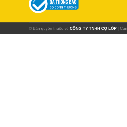
© Bản quyền thuộc về
CÔNG TY TNHH CỌ LỐP
|
Cun