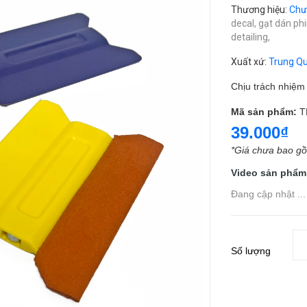
Thương hiệu
:
Chư
decal,
gạt dán ph
detailing,
Xuất xứ
:
Trung Q
Chịu trách nhiệ
Mã sản phẩm:
T
39.000₫
*Giá chưa bao g
Video sản phẩm
Đang cập nhật ...
Số lượng