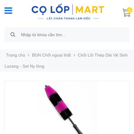
0
Trang chủ
BGN Chổi ngoại thất
Chổi Lõi Thép Dài Vệ Sinh
Lazang - Sợi Ny lông