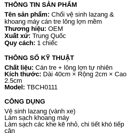
THÔNG TIN SẢN PHẨM
Tên sản phẩm:
Chổi vệ sinh lazang &
khoang máy cán tre lông lợn mềm
Thương hiệu:
OEM
Xuất xứ:
Trung Quốc
Quy cách:
1 chiếc
THÔNG SỐ KỸ THUẬT
Chất liệu:
Cán tre + lông lợn tự nhiên
Kích thước:
Dài 40cm × Rộng 2cm × Cao
2.5cm
Model:
TBCH0111
CÔNG DỤNG
Vệ sinh lazang (vành xe)
Làm sạch khoang máy
Làm sạch các khe kẽ nhỏ, chi tiết khó tiếp
cận