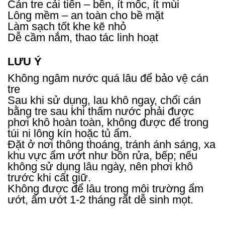
Cán tre cải tiến – bền, ít mốc, ít mùi
Lông mềm – an toàn cho bề mặt
Làm sạch tốt khe kẽ nhỏ
Dễ cầm nắm, thao tác linh hoạt
LƯU Ý
Không ngâm nước quá lâu để bảo vệ cán
tre
Sau khi sử dụng, lau khô ngay, chổi cán
bằng tre sau khi thấm nước phải được
phơi khô hoàn toàn, không được để trong
túi ni lông kín hoặc tủ ẩm.
Đặt ở nơi thông thoáng, tránh ánh sáng, xa
khu vực ẩm ướt như bồn rửa, bếp; nếu
không sử dụng lâu ngày, nên phơi khô
trước khi cất giữ.
Không được để lâu trong môi trường ẩm
ướt, ẩm ướt 1-2 tháng rất dễ sinh mọt.