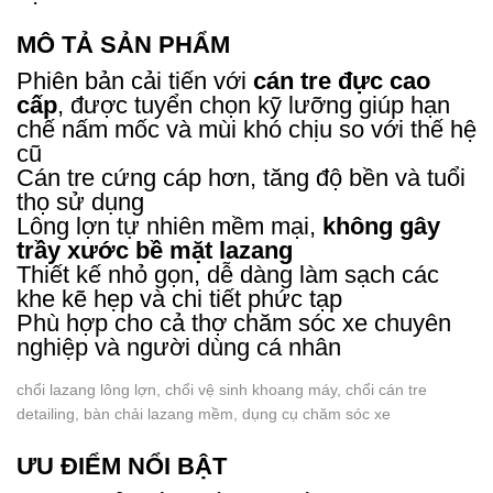
MÔ TẢ SẢN PHẨM
Phiên bản cải tiến với
cán tre đực cao
cấp
, được tuyển chọn kỹ lưỡng giúp hạn
chế nấm mốc và mùi khó chịu so với thế hệ
cũ
Cán tre cứng cáp hơn, tăng độ bền và tuổi
thọ sử dụng
Lông lợn tự nhiên mềm mại,
không gây
trầy xước bề mặt lazang
Thiết kế nhỏ gọn, dễ dàng làm sạch các
khe kẽ hẹp và chi tiết phức tạp
Phù hợp cho cả thợ chăm sóc xe chuyên
nghiệp và người dùng cá nhân
chổi lazang lông lợn, chổi vệ sinh khoang máy, chổi cán tre
detailing, bàn chải lazang mềm, dụng cụ chăm sóc xe
ƯU ĐIỂM NỔI BẬT