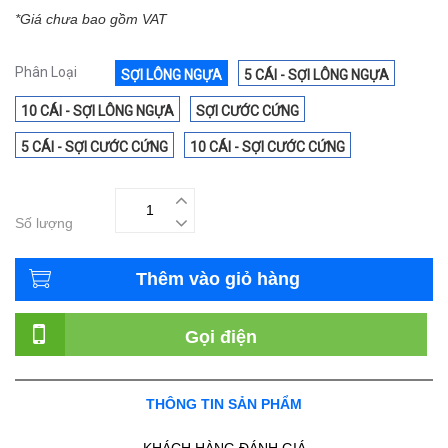
*Giá chưa bao gồm VAT
Phân Loại
SỢI LÔNG NGỰA
5 CÁI - SỢI LÔNG NGỰA
10 CÁI - SỢI LÔNG NGỰA
SỢI CƯỚC CỨNG
5 CÁI - SỢI CƯỚC CỨNG
10 CÁI - SỢI CƯỚC CỨNG
Số lượng
Thêm vào giỏ hàng
Gọi điện
THÔNG TIN SẢN PHẨM
KHÁCH HÀNG ĐÁNH GIÁ