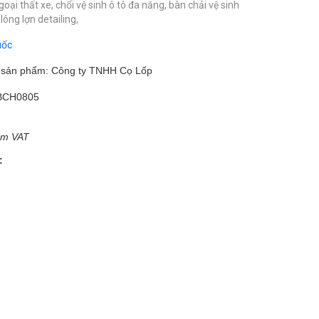
goại thất xe,
chổi vệ sinh ô tô đa năng,
bàn chải vệ sinh
 lông lợn detailing,
uốc
m sản phẩm: Công ty TNHH Cọ Lốp
BCH0805
ồm VAT
: