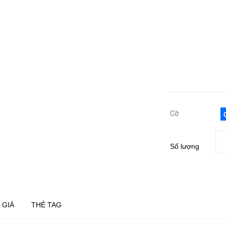
Cỡ
Số lượng
 GIÁ
THẺ TAG