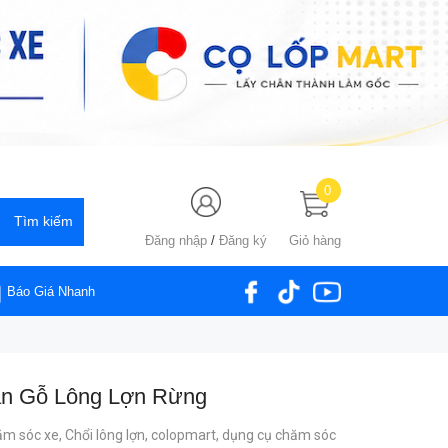
0
Đăng nhập
/
Đăng ký
Giỏ hàng
Báo Giá Nhanh
án Gỗ Lông Lợn Rừng
ăm sóc xe,
Chổi lông lợn,
colopmart,
dụng cụ chăm sóc