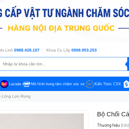
Ms Linh
0988.428.107
|
Khoa Cọ Lốp
0908.953.253
Lazada
Mô hình trung tâm chăm sóc xe
Kiến Thức CSX
ỗ Lông Lợn Rừng
Bộ Chổi C
Thương hiệu
:
|
ch