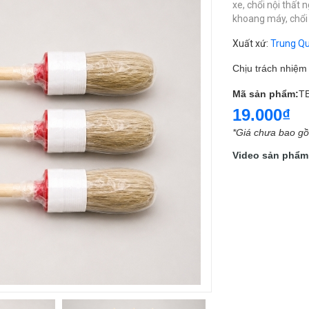
xe,
chổi nội thất n
khoang máy,
chổi
Xuất xứ
:
Trung Q
Chịu trách nhiệ
Mã sản phẩm:
T
19.000₫
*Giá chưa bao g
Video sản phẩm