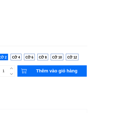
CỠ 2
CỠ 4
CỠ 6
CỠ 8
CỠ 10
CỠ 12
Thêm vào giỏ hàng