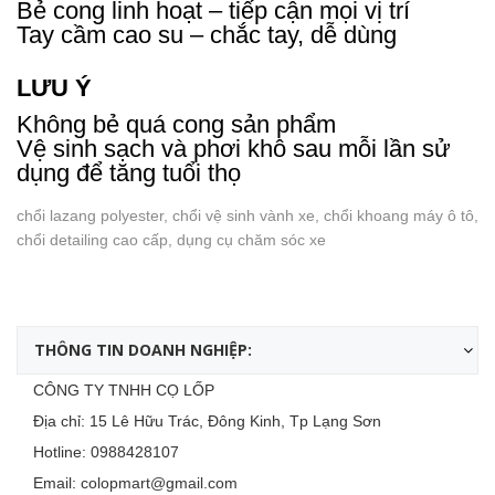
Bẻ cong linh hoạt – tiếp cận mọi vị trí
Tay cầm cao su – chắc tay, dễ dùng
LƯU Ý
Không bẻ quá cong sản phẩm
Vệ sinh sạch và phơi khô sau mỗi lần sử
dụng để tăng tuổi thọ
chổi lazang polyester, chổi vệ sinh vành xe, chổi khoang máy ô tô,
chổi detailing cao cấp, dụng cụ chăm sóc xe
THÔNG TIN DOANH NGHIỆP:
CÔNG TY TNHH CỌ LỐP
Địa chỉ: 15 Lê Hữu Trác, Đông Kinh, Tp Lạng Sơn
Hotline:
0988428107
Email:
colopmart@gmail.com