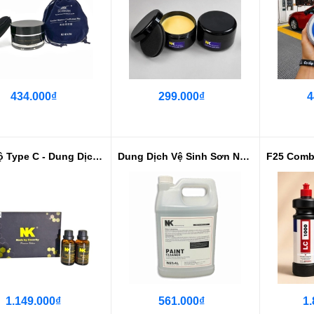
434.000₫
299.000₫
4
F20 Bộ Type C - Dung Dịch Phủ Ce...
Dung Dịch Vệ Sinh Sơn NK Lau Xi,...
1.149.000₫
561.000₫
1.