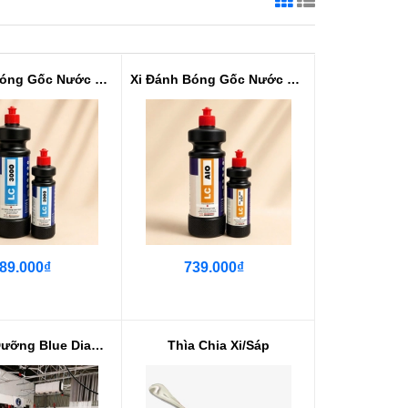
Xi Đánh Bóng Gốc Nước Cao Cấp #N...
Xi Đánh Bóng Gốc Nước Cao Cấp 3 ...
89.000₫
739.000₫
F25 Sáp Dưỡng Blue Diamond Nano ...
Thìa Chia Xi/Sáp