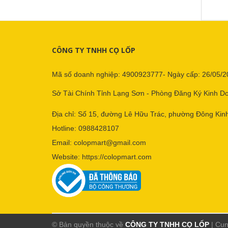
CÔNG TY TNHH CỌ LỐP
Mã số doanh nghiệp: 4900923777- Ngày cấp: 26/05/2
Sở Tài Chính Tỉnh Lạng Sơn - Phòng Đăng Ký Kinh D
Địa chỉ: Số 15, đường Lê Hữu Trác, phường Đông Kinh
Hotline:
0988428107
Email:
colopmart@gmail.com
Website:
https://colopmart.com
© Bản quyền thuộc về
CÔNG TY TNHH CỌ LỐP
|
Cun