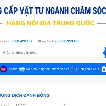
Ms Linh
0988.428.107
|
Khoa Cọ Lốp
0908.953.253
Lazada
Mô hình trung tâm chăm sóc xe
Kiến Thức CSX
DUNG DỊCH ĐÁNH BÓNG
theo :
Thứ tự