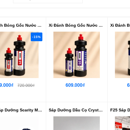
Xi Đánh Bóng Gốc Nước Cao Cấp #N...
Xi Đánh Bóng Gốc Nước Cao Cấp #N...
-15%
9.000₫
609.000₫
6
720.000₫
F25 Sáp Dưỡng Scarity Master
Sáp Dưỡng Dầu Cọ Crystalline WAX NK