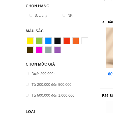
CHỌN HÃNG
Scarcity
NK
MÀU SẮC
Vàng
Xanh
Xanh
Đen
Đỏ
Cam
Trắng
Dương
Nâu
Hồng
Xám
Tím
CHỌN MỨC GIÁ
Dưới 200.000đ
60
Từ 200.000 đến 500.000
Từ 500.000 đến 1.000.000
Từ 1.000.000 đến 2.000.000
LOẠI