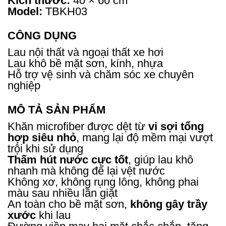
Kích thước:
40 × 60 cm
Model:
TBKH03
CÔNG DỤNG
Lau nội thất và ngoại thất xe hơi
Lau khô bề mặt sơn, kính, nhựa
Hỗ trợ vệ sinh và chăm sóc xe chuyên
nghiệp
MÔ TẢ SẢN PHẨM
Khăn microfiber được dệt từ
vi sợi tổng
hợp siêu nhỏ
, mang lại độ mềm mại vượt
trội khi sử dụng
Thấm hút nước cực tốt
, giúp lau khô
nhanh mà không để lại vệt nước
Không xơ, không rụng lông, không phai
màu sau nhiều lần giặt
An toàn cho bề mặt sơn,
không gây trầy
xước
khi lau