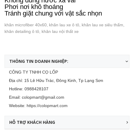
Không dùng nước xả vải
Phơi nơi khô thoáng
Tránh giặt chung với vật sắc nhọn
khăn microfiber 40x60, khăn lau xe ô tô, khăn lau xe siêu thấm,
khăn detailing ô tô, khăn lau nội thất xe
THÔNG TIN DOANH NGHIỆP:
CÔNG TY TNHH CỌ LỐP
Địa chỉ: 15 Lê Hữu Trác, Đông Kinh, Tp Lạng Sơn
Hotline:
0988428107
Email:
colopmart@gmail.com
Website:
https://colopmart.com
HỖ TRỢ KHÁCH HÀNG