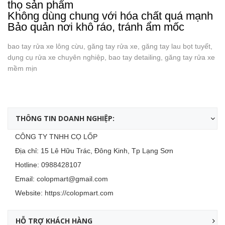
thọ sản phẩm
Không dùng chung với hóa chất quá mạnh
Bảo quản nơi khô ráo, tránh ẩm mốc
bao tay rửa xe lông cừu, găng tay rửa xe, găng tay lau bọt tuyết,
dụng cụ rửa xe chuyên nghiệp, bao tay detailing, găng tay rửa xe
mềm mịn
THÔNG TIN DOANH NGHIỆP:
CÔNG TY TNHH CỌ LỐP
Địa chỉ: 15 Lê Hữu Trác, Đông Kinh, Tp Lạng Sơn
Hotline:
0988428107
Email:
colopmart@gmail.com
Website:
https://colopmart.com
HỖ TRỢ KHÁCH HÀNG