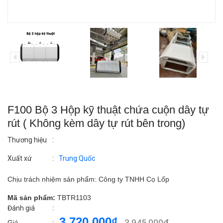
F100 Bộ 3 Hộp kỹ thuật chứa cuộn dây tự
rút ( Không kèm dây tự rút bên trong)
Thương hiệu
:
Xuất xứ
:
Trung Quốc
Chịu trách nhiệm sản phẩm: Công ty TNHH Cọ Lốp
Mã sản phẩm:
TBTR1103
:
Đánh giá
3.720.000₫
3.945.000₫
Giá
: