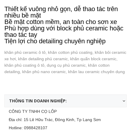
Thiết kế vuông nhỏ gọn, dễ thao tác trên
nhiều bề mặt
Bề mặt cotton mềm, an toàn cho sơn xe
Phù hợp dùng với block phủ ceramic hoặc
thao tác tay
Tiện lợi cho detailing chuyên nghiệp
khăn phủ ceramic ô tô, khăn cotton phủ coating, khăn bôi ceramic
xe hơi, khăn detailing phủ ceramic, khăn quấn block ceramic,
khăn phủ coating ô tô, dụng cụ phủ ceramic, khăn cotton
detailing, khăn phủ nano ceramic, khăn lau ceramic chuyên dụng
THÔNG TIN DOANH NGHIỆP:
CÔNG TY TNHH CỌ LỐP
Địa chỉ: 15 Lê Hữu Trác, Đông Kinh, Tp Lạng Sơn
Hotline:
0988428107