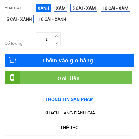
Phân loại
XANH
XÁM
5 CÁI - XÁM
10 CÁI - XÁM
5 CÁI - XANH
10 CÁI - XANH
Số lượng
Thêm vào giỏ hàng
Gọi điện
THÔNG TIN SẢN PHẨM
KHÁCH HÀNG ĐÁNH GIÁ
THẺ TAG