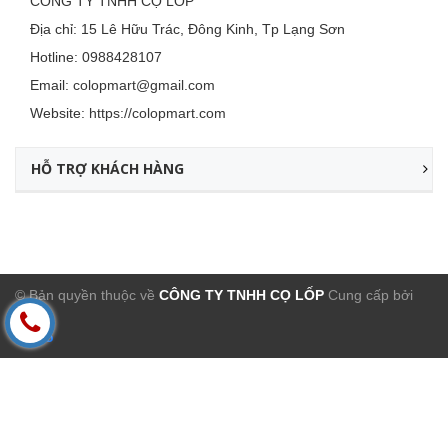
CÔNG TY TNHH CỌ LỐP
Địa chỉ: 15 Lê Hữu Trác, Đông Kinh, Tp Lạng Sơn
Hotline:
0988428107
Email:
colopmart@gmail.com
Website:
https://colopmart.com
HỖ TRỢ KHÁCH HÀNG
© Bản quyền thuộc về
CÔNG TY TNHH CỌ LỐP
Cung cấp bởi
Sapo