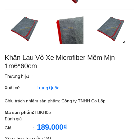
Khăn Lau Vỏ Xe Microfiber Mềm Mịn
1m6*60cm
Thương hiệu
:
Xuất xứ
:
Trung Quốc
Chịu trách nhiệm sản phẩm: Công ty TNHH Cọ Lốp
Mã sản phẩm:
TBKH05
:
Đánh giá
189.000₫
Giá
:
*Giá chưa bao gồm VAT