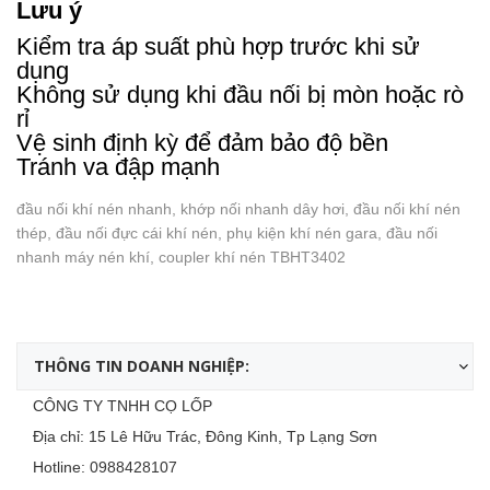
Lưu ý
Kiểm tra áp suất phù hợp trước khi sử
dụng
Không sử dụng khi đầu nối bị mòn hoặc rò
rỉ
Vệ sinh định kỳ để đảm bảo độ bền
Tránh va đập mạnh
đầu nối khí nén nhanh, khớp nối nhanh dây hơi, đầu nối khí nén
thép, đầu nối đực cái khí nén, phụ kiện khí nén gara, đầu nối
nhanh máy nén khí, coupler khí nén TBHT3402
THÔNG TIN DOANH NGHIỆP:
CÔNG TY TNHH CỌ LỐP
Địa chỉ: 15 Lê Hữu Trác, Đông Kinh, Tp Lạng Sơn
Hotline:
0988428107