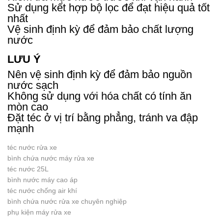
Sử dụng kết hợp bộ lọc để đạt hiệu quả tốt
nhất
Vệ sinh định kỳ để đảm bảo chất lượng
nước
LƯU Ý
Nên vệ sinh định kỳ để đảm bảo nguồn
nước sạch
Không sử dụng với hóa chất có tính ăn
mòn cao
Đặt téc ở vị trí bằng phẳng, tránh va đập
mạnh
téc nước rửa xe
bình chứa nước máy rửa xe
téc nước 25L
bình nước máy cao áp
téc nước chống air khí
bình chứa nước rửa xe chuyên nghiệp
phụ kiện máy rửa xe