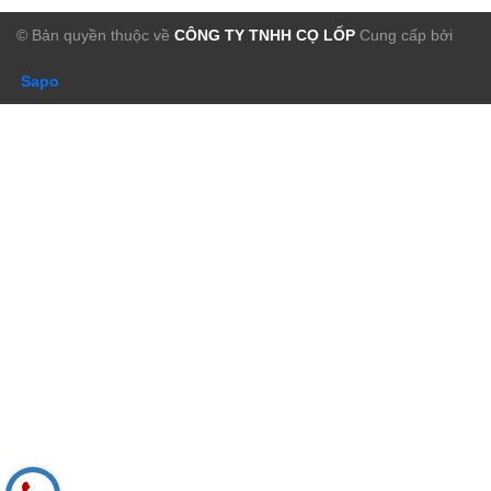
© Bản quyền thuộc về
CÔNG TY TNHH CỌ LỐP
Cung cấp bởi
Sapo