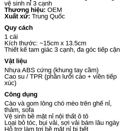
vệ sinh nỉ 3 cạnh
Thương hiệu:
OEM
Xuất xứ:
Trung Quốc
Quy cách
1 cái
Kích thước: ~15cm x 13.5cm
Thiết kế tam giác 3 cạnh, đa góc tiếp cận
Vật liệu
Nhựa ABS cứng (khung tay cầm)
Cao su / TPR (phần lưỡi cào + viền tiếp
xúc)
Công dụng
Cào và gom lông chó mèo trên ghế nỉ,
thảm, sofa
Vệ sinh bề mặt nỉ nội thất ô tô
Loại bỏ tóc, bụi vải, sợi vải bám lâu ngày
Hỗ trợ làm tơi bề mặt nỉ bị bết