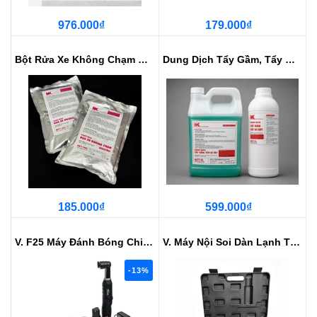
976.000₫
179.000₫
Bột Rửa Xe Không Chạm Bước 1 NK ...
Dung Dịch Tẩy Gầm, Tẩy Gỉ Sét NK
185.000₫
599.000₫
V. F25 Máy Đánh Bóng Chi Tiết Mi...
V. Máy Nội Soi Dàn Lạnh Thế Hệ M...
-13%