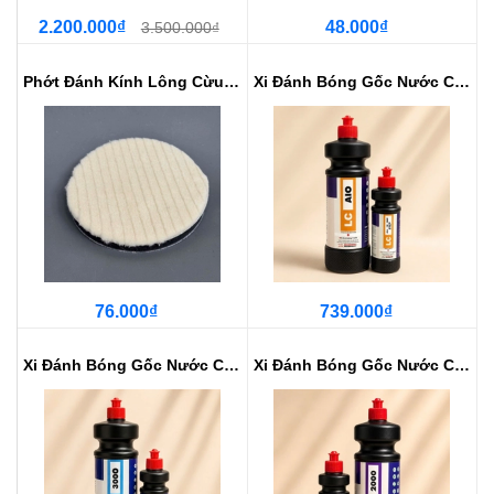
2.200.000₫
48.000₫
3.500.000₫
Phớt Đánh Kính Lông Cừu Dày Chịu...
Xi Đánh Bóng Gốc Nước Cao Cấp 3 ...
76.000₫
739.000₫
Xi Đánh Bóng Gốc Nước Cao Cấp #N...
Xi Đánh Bóng Gốc Nước Cao Cấp #N...