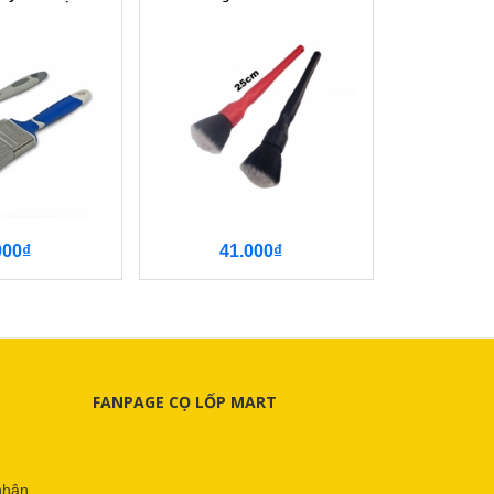
000₫
41.000₫
9.
FANPAGE CỌ LỐP MART
nhận