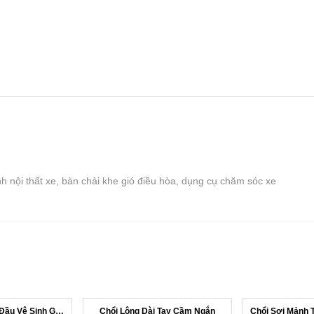
sinh nội thất xe, bàn chải khe gió điều hòa, dụng cụ chăm sóc xe
Chổi Nhựa Dẹt 2 Đầu Vệ Sinh Góc Khó N...
Chổi Lông Dài Tay Cầm Ngắn