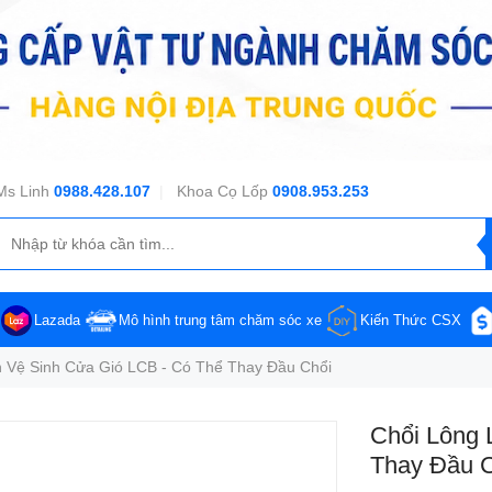
Ms Linh
0988.428.107
|
Khoa Cọ Lốp
0908.953.253
Lazada
Mô hình trung tâm chăm sóc xe
Kiến Thức CSX
 Vệ Sinh Cửa Gió LCB - Có Thể Thay Đầu Chổi
Chổi Lông 
Thay Đầu 