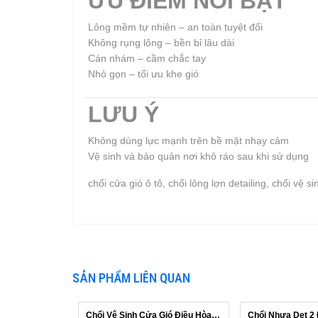
ƯU ĐIỂM NỔI BẬT
Lông mềm tự nhiên – an toàn tuyệt đối
Không rụng lông – bền bỉ lâu dài
Cán nhám – cầm chắc tay
Nhỏ gọn – tối ưu khe gió
LƯU Ý
Không dùng lực mạnh trên bề mặt nhạy cảm
Vệ sinh và bảo quản nơi khô ráo sau khi sử dụng
chổi cửa gió ô tô, chổi lông lợn detailing, chổi vệ 
SẢN PHẨM LIÊN QUAN
Chổi Vệ Sinh Cửa Gió Điều Hòa - Khe K...