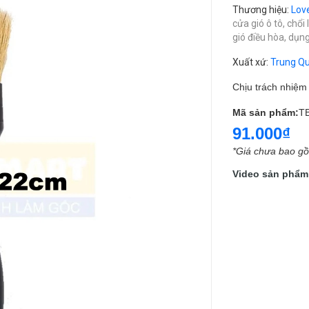
Thương hiệu
:
Lov
cửa gió ô tô,
chổi 
gió điều hòa,
dụng
Xuất xứ
:
Trung Q
Chịu trách nhiệ
Mã sản phẩm:
T
91.000₫
*Giá chưa bao g
Video sản phẩm