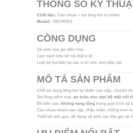
THÔNG SỐ KỸ THUẬ
Chất liệu:
Cán nhựa + sợi lông lợn tự nhiên
Model:
TBCH0901
CÔNG DỤNG
Vệ sinh cửa gió điều hòa
Làm sạch khe kẽ nội thất ô tô
Loại bỏ bụi bẩn tại các vị trí nhỏ, khó tiếp cận
MÔ TẢ SẢN PHẨM
Chổi sử dụng lông lợn tự nhiên cao cấp, chuyên d
Sợi lông mềm mại,
an toàn cho mọi bề mặt nội t
Độ bền cao,
không rụng lông
trong quá trình sử 
Cán nhựa nhám cao cấp, chắc chắn, chống trơn tr
Thiết kế nhỏ gọn, dễ dàng vệ sinh các khe gió và ch