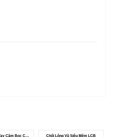
Chổi Sợi Mảnh Tay Cầm Bọc Cao Su
Chổi Lông Vũ Siêu Mềm LCB