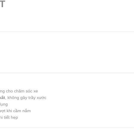
T
ụng cho chăm sóc xe
hất
, không gây trầy xước
dụng
ượt khi cầm nắm
i tiết hẹp