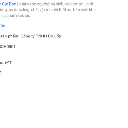
e Car Boy
|
chăm sóc xe,
chổi vệ sinh,
colopmart,
chổi
lông lợn detailing,
chổi vệ sinh nội thất xe,
bàn chải khe
 cụ chăm sóc xe,
uốc
m sản phẩm: Công ty TNHH Cọ Lốp
BCH0901
ồm VAT
: