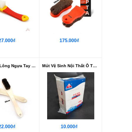
27.000₫
175.000₫
Bàn Chải Lông Ngựa Tay Cầm Ngắn
Mút Vệ Sinh Nội Thất Ô Tô - Mút Xốp
22.000₫
10.000₫