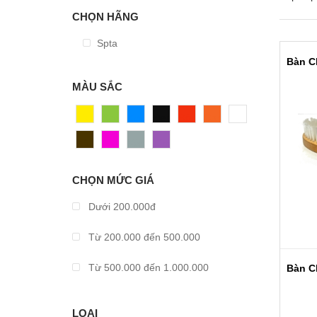
CHỌN HÃNG
Spta
MÀU SẮC
Vàng
Xanh
Xanh
Đen
Đỏ
Cam
Trắng
Dương
Nâu
Hồng
Xám
Tím
CHỌN MỨC GIÁ
Dưới 200.000đ
Từ 200.000 đến 500.000
Từ 500.000 đến 1.000.000
Từ 1.000.000 đến 2.000.000
LOẠI