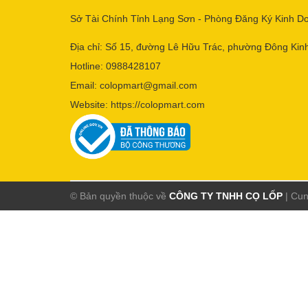
Sở Tài Chính Tỉnh Lạng Sơn - Phòng Đăng Ký Kinh D
Địa chỉ: Số 15, đường Lê Hữu Trác, phường Đông Kinh
Hotline:
0988428107
Email:
colopmart@gmail.com
Website:
https://colopmart.com
© Bản quyền thuộc về
CÔNG TY TNHH CỌ LỐP
|
Cun