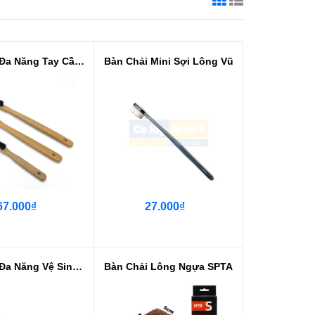
Bàn Chải Đa Năng Tay Cầm Gỗ NK
Bàn Chải Mini Sợi Lông Vũ
67.000₫
27.000₫
Bàn Chải Đa Năng Vệ Sinh Nội Thấ...
Bàn Chải Lông Ngựa SPTA