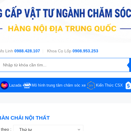
Ms Linh
0988.428.107
|
Khoa Cọ Lốp
0908.953.253
Lazada
Mô hình trung tâm chăm sóc xe
Kiến Thức CSX
ÀN CHẢI NỘI THẤT
theo :
Thứ tự